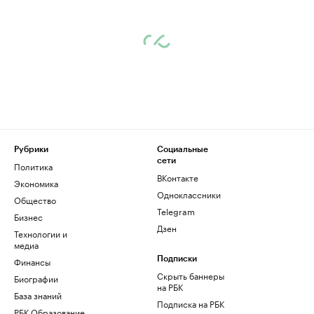
Рубрики
Социальные
сети
Политика
ВКонтакте
Экономика
Одноклассники
Общество
Telegram
Бизнес
Дзен
Технологии и
медиа
Финансы
Подписки
Скрыть баннеры
Биографии
на РБК
База знаний
Подписка на РБК
РБК Образование