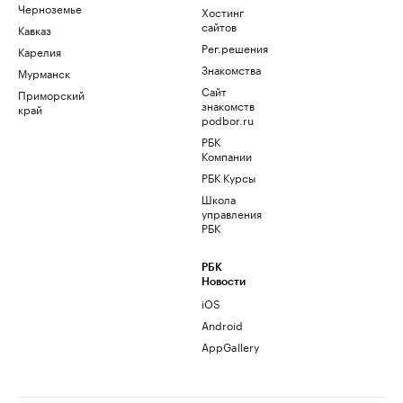
Черноземье
Хостинг
сайтов
Кавказ
Рег.решения
Карелия
Знакомства
Мурманск
Сайт
Приморский
знакомств
край
podbor.ru
РБК
Компании
РБК Курсы
Школа
управления
РБК
РБК
Новости
iOS
Android
AppGallery