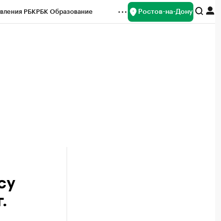
Ростов-на-Дону
вления РБК
РБК Образование
редитные рейтинги
Франшизы
Газета
ок наличной валюты
су
.