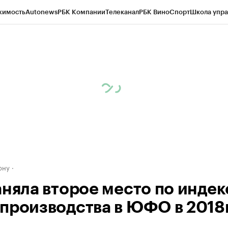
жимость
Autonews
РБК Компании
Телеканал
РБК Вино
Спорт
Школа упра
д
Стиль
Крипто
РБК Бизнес-среда
Дискуссионный клуб
Исследования
К
рагентов
Политика
Экономика
Бизнес
Технологии и медиа
Финансы
Рын
ону
аняла второе место по индек
производства в ЮФО в 2018г