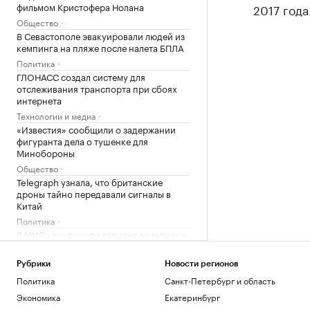
фильмом Кристофера Нолана
2017 года
Общество
В Севастополе эвакуировали людей из
кемпинга на пляже после налета БПЛА
Политика
ГЛОНАСС создал систему для
отслеживания транспорта при сбоях
интернета
Технологии и медиа
«Известия» сообщили о задержании
фигуранта дела о тушенке для
Минобороны
Общество
Telegraph узнала, что британские
дроны тайно передавали сигналы в
Китай
Политика
В МИДе исключили вариант заморозки
конфликта на Украине
Политика
Рубрики
Новости регионов
Глава Приднестровья назвал число
Политика
Санкт-Петербург и область
жителей, подавших на гражданство
Экономика
Екатеринбург
России