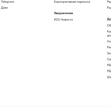
Telegram
Корпоративная подписка
Ре
Дзен
Ра
Уведомления
RSS Новости
Др
Об
Ко
до
Хо
Ре
Зн
Са
РБ
РБ
Шк