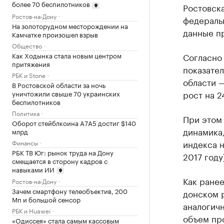
более 70 беспилотников
Ростовск
Ростов-на-Дону
федераль
На золоторудном месторождении на
данные пр
Камчатке произошел взрыв
Общество
Как Ходынка стала новым центром
Согласно
притяжения
показате
РБК и Stone
области 
В Ростовской области за ночь
рост на 2
уничтожили свыше 70 украинских
беспилотников
Политика
При этом
Оборот стейблкоина А7А5 достиг $140
динамика
млрд
индекса н
Финансы
РБК ТВ Юг: рынок труда на Дону
2017 году
смещается в сторону кадров с
навыками ИИ
Как ране
Ростов-на-Дону
Зачем смартфону телеобъектив, 200
донском р
Мп и большой сенсор
аналогичн
РБК и Huawei
объем про
«Одиссея» стала самым кассовым