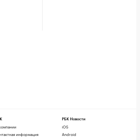
К
РБК Новости
компании
iOS
нтактная информация
Android