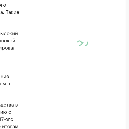
ого
а. Такие
высокий
анской
ировал
ение
ем в
дства в
нию с
7-ого
 итогам