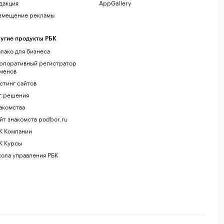
дакция
AppGallery
змещение рекламы
угие продукты РБК
лако для бизнеса
рпоративный регистратор
менов
стинг сайтов
г.решения
акомства
йт знакомств podbor.ru
К Компании
К Курсы
ола управления РБК