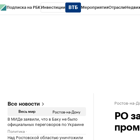
Подписка на РБК
Инвестиции
Мероприятия
Отрасли
Недви
РБК Курсы
РБК Life
Тренды
Визионеры
Национальные проекты
Горо
Спецпроекты СПб
Конференции СПб
Спецпроекты
Проверка конт
Ростов-на-Д
Все новости
Ростов-на-Дону
Весь мир
РО з
В МИДе заявили, что в Баку не было
официальных переговоров по Украине
пром
Политика
Над Ростовской областью уничтожили