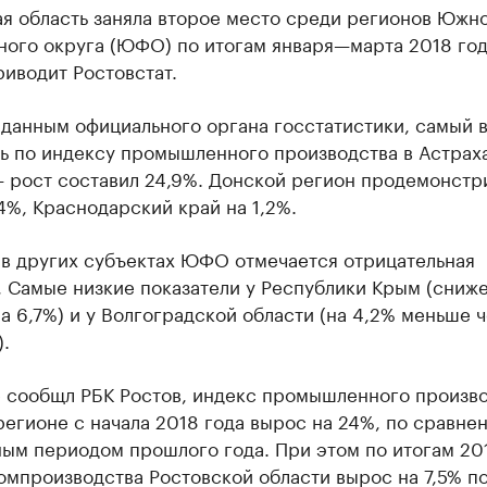
ая область заняла второе место среди регионов Южн
ного округа (ЮФО) по итогам января—марта 2018 год
иводит Ростовстат.
 данным официального органа госстатистики, самый 
ль по индексу промышленного производства в Астрах
— рост составил 24,9%. Донской регион продемонстр
4%, Краснодарский край на 1,2%.
 в других субъектах ЮФО отмечается отрицательная
, Самые низкие показатели у Республики Крым (сниж
а 6,7%) и у Волгоградской области (на 4,2% меньше ч
).
е сообщл РБК Ростов, индекс промышленного произво
егионе с начала 2018 года вырос на 24%, по сравне
ым периодом прошлого года. При этом по итогам 201
мпроизводства Ростовской области вырос на 7,5% по