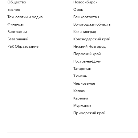
Общество
Новосибирск
Политика
Над Севастополем сбили семь БПЛА
Бизнес
Омск
Политика
Технологии и медиа
Башкортостан
Как добавить драгоценные металлы в
Финансы
Вологодская область
личную копилку сбережений
Биографии
Калининград
РБК и Сбер
База знаний
Краснодарский край
На подлете к Москве отразили атаку
дронов
РБК Образование
Нижний Новгород
Политика
Пермский край
В МИД назвали обвинения России в
Ростов-на-Дону
пожарах во Франции неуважением к
Татарстан
себе
Тюмень
Общество
Второй московский аэропорт начал
Черноземье
обслуживать рейсы по согласованию
Кавказ
Политика
Карелия
Мурманск
Загрузить еще
Приморский край