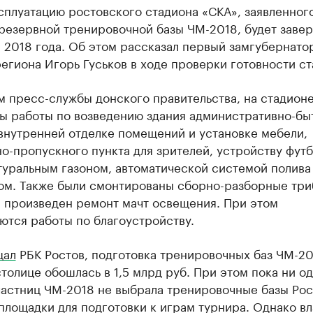
сплуатацию ростовского стадиона «СКА», заявленного
 резервной тренировочной базы ЧМ-2018, будет заве
 2018 года. Об этом рассказал первый замгубернато
егиона Игорь Гуськов в ходе проверки готовности ст
 пресс-службы донского правительства, на стадион
ы работы по возведению здания административно-бы
внутренней отделке помещений и установке мебели,
о-пропускного пункта для зрителей, устройству фут
туральным газоном, автоматической системой полива
ом. Также были смонтированы сборно-разборные три
, произведен ремонт мачт освещения. При этом
ются работы по благоустройству.
щал
РБК Ростов, подготовка тренировочных баз ЧМ-20
толице обошлась в 1,5 млрд руб. При этом пока ни од
частниц ЧМ-2018 не выбрала тренировочные базы Рос
площадки для подготовки к играм турнира. Однако вл