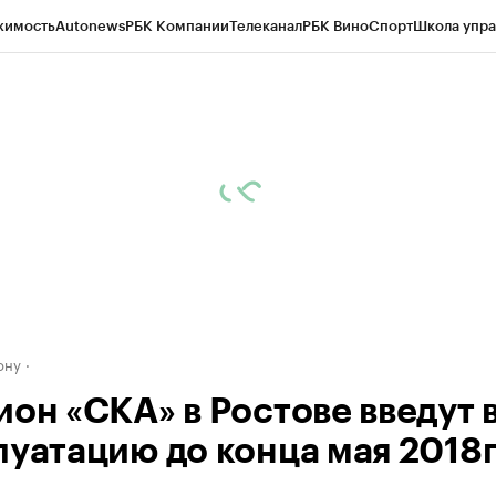
жимость
Autonews
РБК Компании
Телеканал
РБК Вино
Спорт
Школа упра
д
Стиль
Крипто
РБК Бизнес-среда
Дискуссионный клуб
Исследования
К
рагентов
Политика
Экономика
Бизнес
Технологии и медиа
Финансы
Рын
ону
ион «СКА» в Ростове введут 
луатацию до конца мая 2018г