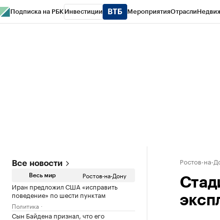
Подписка на РБК
Инвестиции
Мероприятия
Отрасли
Недви
РБК Курсы
РБК Life
Тренды
Визионеры
Национальные проекты
Горо
Спецпроекты СПб
Конференции СПб
Спецпроекты
Проверка конт
Ростов-на-Д
Все новости
Ростов-на-Дону
Весь мир
Стад
Иран предложил США «исправить
поведение» по шести пунктам
эксп
Политика
Сын Байдена признал, что его