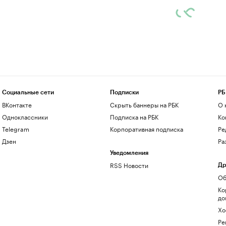
Социальные сети
Подписки
РБ
ВКонтакте
Скрыть баннеры на РБК
О 
Одноклассники
Подписка на РБК
Ко
Telegram
Корпоративная подписка
Ре
Дзен
Ра
Уведомления
RSS Новости
Др
Об
Ко
до
Хо
Ре