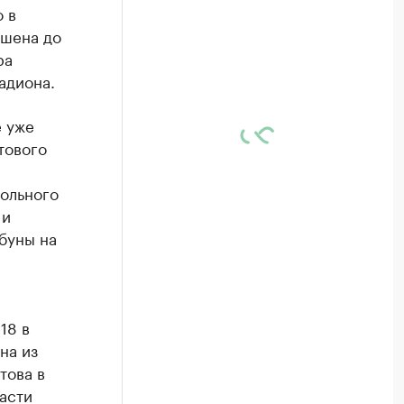
 в
ршена до
ра
адиона.
е уже
тового
больного
 и
буны на
18 в
на из
това в
асти