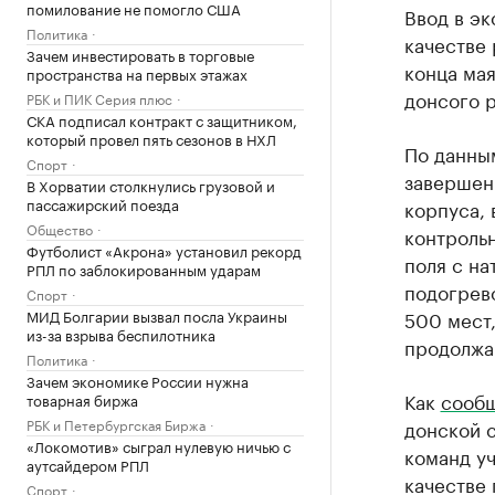
помилование не помогло США
Ввод в эк
Политика
качестве
Зачем инвестировать в торговые
конца мая
пространства на первых этажах
донсого р
РБК и ПИК Серия плюс
СКА подписал контракт с защитником,
который провел пять сезонов в НХЛ
По данным
Спорт
завершен
В Хорватии столкнулись грузовой и
пассажирский поезда
корпуса, 
Общество
контрольн
Футболист «Акрона» установил рекорд
поля с на
РПЛ по заблокированным ударам
подогрев
Спорт
МИД Болгарии вызвал посла Украины
500 мест
из-за взрыва беспилотника
продолжа
Политика
Зачем экономике России нужна
Как
сооб
товарная биржа
РБК и Петербургская Биржа
донской с
«Локомотив» сыграл нулевую ничью с
команд у
аутсайдером РПЛ
качестве 
Спорт