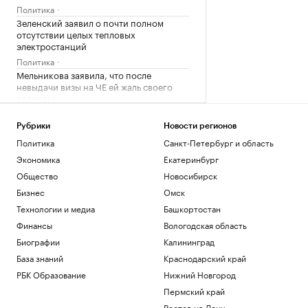
Политика
Зеленский заявил о почти полном
отсутствии целых тепловых
электростанций
Политика
Мельникова заявила, что после
невыдачи визы на ЧЕ ей жаль своего
здоровья
Спорт
Сын Джо Байдена рассказал о сильной
Рубрики
Новости регионов
боли отца из-за рака
Политика
Санкт-Петербург и область
Общество
Экономика
Екатеринбург
В Геленджике возобновили работу
Общество
Новосибирск
пляжей после отмены режима
опасности БПЛА
Бизнес
Омск
Общество
Технологии и медиа
Башкортостан
Финансы
Вологодская область
Загрузить еще
Биографии
Калининград
База знаний
Краснодарский край
РБК Образование
Нижний Новгород
Пермский край
Ростов-на-Дону