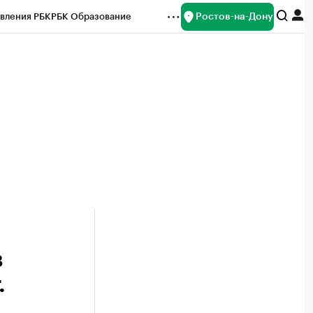
Ростов-на-Дону
вления РБК
РБК Образование
редитные рейтинги
Франшизы
Газета
ок наличной валюты
в
.