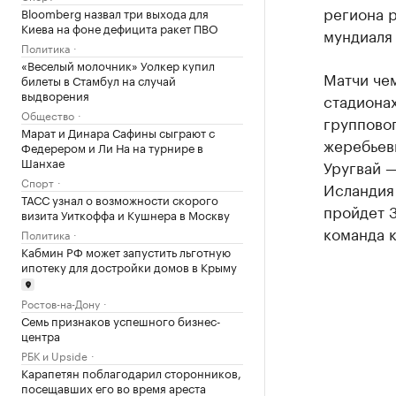
региона 
Bloomberg назвал три выхода для
Киева на фоне дефицита ракет ПВО
мундиаля 
Политика
«Веселый молочник» Уолкер купил
Матчи чем
билеты в Стамбул на случай
выдворения
стадионах
Общество
групповог
Марат и Динара Сафины сыграют с
жеребьевк
Федерером и Ли На на турнире в
Шанхае
Уругвай —
Спорт
Исландия 
ТАСС узнал о возможности скорого
пройдет 3
визита Уиткоффа и Кушнера в Москву
команда к
Политика
Кабмин РФ может запустить льготную
ипотеку для достройки домов в Крыму
Ростов-на-Дону
Семь признаков успешного бизнес-
центра
РБК и Upside
Карапетян поблагодарил сторонников,
посещавших его во время ареста