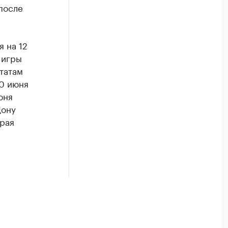
после
я на 12
 игры
ьтатам
20 июня
юня
Дону
орая