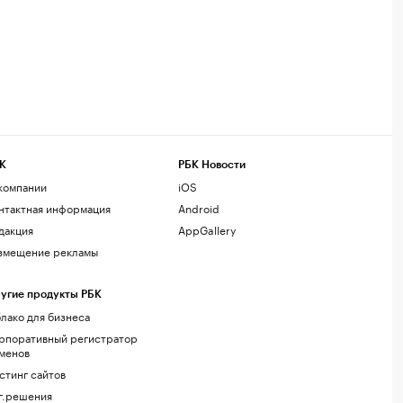
К
РБК Новости
компании
iOS
нтактная информация
Android
дакция
AppGallery
змещение рекламы
угие продукты РБК
лако для бизнеса
рпоративный регистратор
менов
стинг сайтов
г.решения