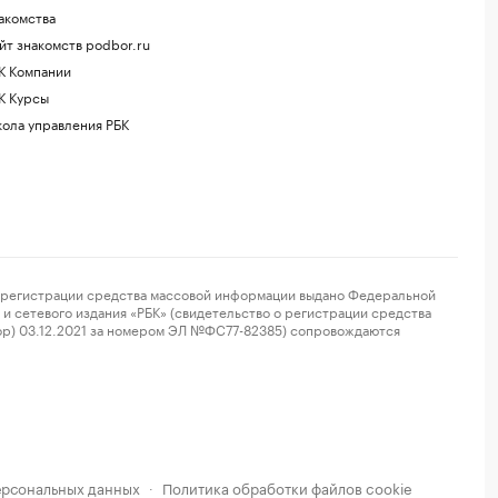
акомства
йт знакомств podbor.ru
К Компании
К Курсы
ола управления РБК
регистрации средства массовой информации выдано Федеральной
и сетевого издания «РБК» (свидетельство о регистрации средства
ор) 03.12.2021 за номером ЭЛ №ФС77-82385) сопровождаются
ерсональных данных
Политика обработки файлов cookie
·