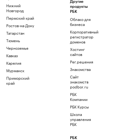
Другие
Нижний
продукты
Новгород
РБК
Пермский край
Облако для
бизнеса
Ростов-на-Дону
Корпоративный
Татарстан
регистратор
Тюмень
доменов
Черноземье
Хостинг
сайтов
Кавказ
Рег.решения
Карелия
Знакомства
Мурманск
Сайт
Приморский
знакомств
край
podbor.ru
РБК
Компании
РБК Курсы
Школа
управления
РБК
РБК