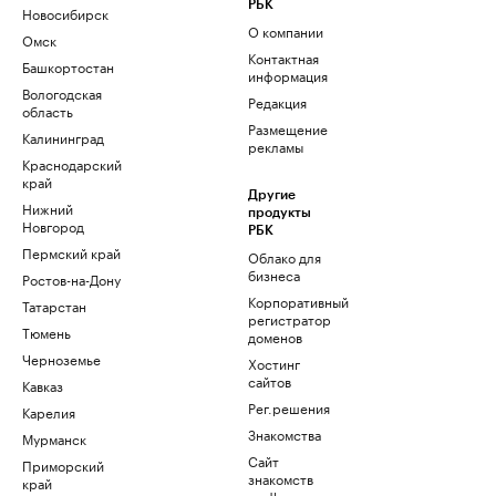
РБК
Новосибирск
О компании
Омск
Контактная
Башкортостан
информация
Вологодская
Редакция
область
Размещение
Калининград
рекламы
Краснодарский
край
Другие
Нижний
продукты
Новгород
РБК
Пермский край
Облако для
бизнеса
Ростов-на-Дону
Корпоративный
Татарстан
регистратор
Тюмень
доменов
Черноземье
Хостинг
сайтов
Кавказ
Рег.решения
Карелия
Знакомства
Мурманск
Сайт
Приморский
знакомств
край
podbor.ru