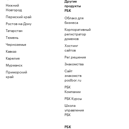
Другие
Нижний
продукты
Новгород
РБК
Пермский край
Облако для
бизнеса
Ростов-на-Дону
Корпоративный
Татарстан
регистратор
Тюмень
доменов
Черноземье
Хостинг
сайтов
Кавказ
Рег.решения
Карелия
Знакомства
Мурманск
Сайт
Приморский
знакомств
край
podbor.ru
РБК
Компании
РБК Курсы
Школа
управления
РБК
РБК