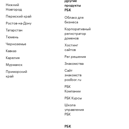
Другие
Нижний
продукты
Новгород
РБК
Пермский край
Облако для
бизнеса
Ростов-на-Дону
Корпоративный
Татарстан
регистратор
Тюмень
доменов
Черноземье
Хостинг
сайтов
Кавказ
Рег.решения
Карелия
Знакомства
Мурманск
Сайт
Приморский
знакомств
край
podbor.ru
РБК
Компании
РБК Курсы
Школа
управления
РБК
РБК