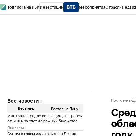
Подписка на РБК
Инвестиции
Мероприятия
Отрасли
Недви
РБК Курсы
РБК Life
Тренды
Визионеры
Национальные проекты
Горо
Спецпроекты СПб
Конференции СПб
Спецпроекты
Проверка конт
Ростов-на-Д
Все новости
Ростов-на-Дону
Весь мир
Сред
Минтранс предложил защищать трассы
от БПЛА за счет дорожных бюджетов
обла
Политика
Супруге главы издательства «Джем»
году