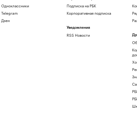
Одноклассники
Подписка на РБК
Ко
Telegram
Корпоративная подписка
Ре
Дзен
Ра
Уведомления
RSS Новости
Др
Об
Ко
до
Хо
Ре
Зн
Са
РБ
РБ
Шк