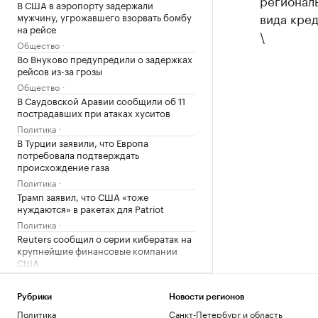
региональ
В США в аэропорту задержали
вида кред
мужчину, угрожавшего взорвать бомбу
на рейсе
\
Общество
Во Внуково предупредили о задержках
рейсов из-за грозы
Общество
В Саудовской Аравии сообщили об 11
пострадавших при атаках хуситов
Политика
В Турции заявили, что Европа
потребовала подтверждать
происхождение газа
Политика
Трамп заявил, что США «тоже
нуждаются» в ракетах для Patriot
Политика
Reuters сообщил о серии кибератак на
крупнейшие финансовые компании
США
Новая категория
Трамп подписал указы,
Рубрики
Новости регионов
ограничивающие право на
Политика
Санкт-Петербург и область
гражданство по рождению