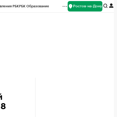
Ростов-на-Дону
вления РБК
РБК Образование
редитные рейтинги
Франшизы
Газета
ок наличной валюты
й
18