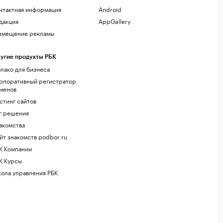
нтактная информация
Android
дакция
AppGallery
змещение рекламы
угие продукты РБК
лако для бизнеса
рпоративный регистратор
менов
стинг сайтов
г.решения
акомства
йт знакомств podbor.ru
К Компании
К Курсы
ола управления РБК