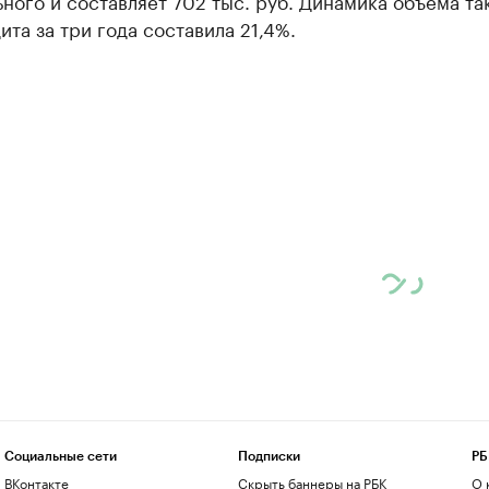
ного и составляет 702 тыс. руб. Динамика объема та
ита за три года составила 21,4%.
Социальные сети
Подписки
РБ
ВКонтакте
Скрыть баннеры на РБК
О 