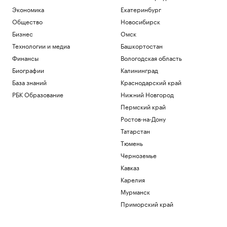
Экономика
Екатеринбург
Политика
В Пензенской области ввели план
Общество
Новосибирск
«Ковер»
Бизнес
Омск
Политика
Технологии и медиа
Башкортостан
Четыре человека погибли при взрыве в
Финансы
Вологодская область
автобусе в Сирии
Общество
Биографии
Калининград
В Африке поддержали Инфантино
База знаний
Краснодарский край
после скандала с продажей прав ЧМ
РБК Образование
Нижний Новгород
Спорт
Пермский край
Запасы газа в Европе на минимуме. Что
будет зимой
Ростов-на-Дону
Подписка на РБК
Татарстан
Экс-глава Mind Money признала вину
Тюмень
по «делу брокеров» о хищении ₽7 млрд
Черноземье
Финансы
Кавказ
Загрузить еще
Карелия
Мурманск
Приморский край