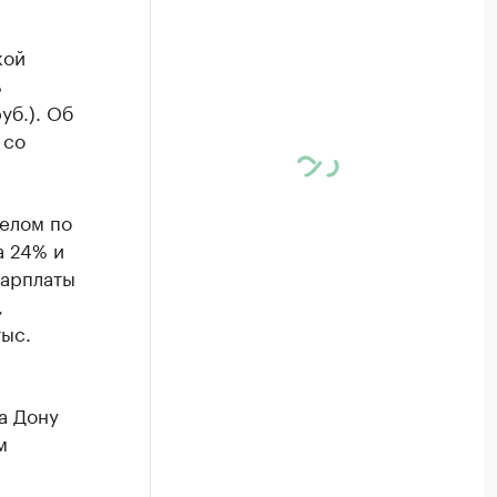
кой
%
уб.). Об
 со
целом по
а 24% и
зарплаты
,
тыс.
а Дону
м