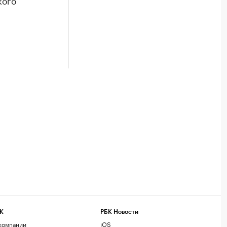
кого
К
РБК Новости
компании
iOS