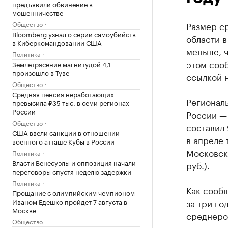
предъявили обвинение в
мошенничестве
Общество
Размер ср
Bloomberg узнал о серии самоубийств
области в
в Киберкомандовании США
меньше, ч
Политика
этом соо
Землетрясение магнитудой 4,1
произошло в Туве
ссылкой н
Общество
Средняя пенсия неработающих
Региональ
превысила ₽35 тыс. в семи регионах
России
России —
Общество
составил 
США ввели санкции в отношении
в апреле 
военного атташе Кубы в России
Московско
Политика
Власти Венесуэлы и оппозиция начали
руб.).
переговоры спустя неделю задержки
Политика
Как
сооб
Прощание с олимпийским чемпионом
Иваном Едешко пройдет 7 августа в
за три го
Москве
среднеро
Общество