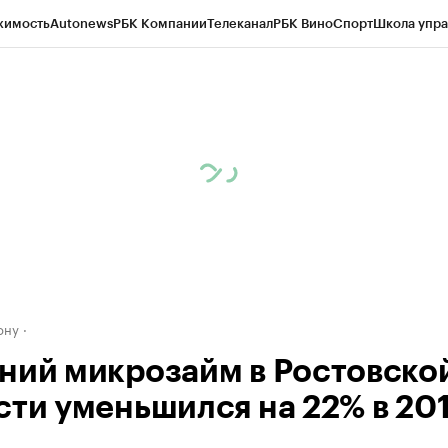
жимость
Autonews
РБК Компании
Телеканал
РБК Вино
Спорт
Школа упра
д
Стиль
Крипто
РБК Бизнес-среда
Дискуссионный клуб
Исследования
К
рагентов
Политика
Экономика
Бизнес
Технологии и медиа
Финансы
Рын
ону
ний микрозайм в Ростовско
сти уменьшился на 22% в 20