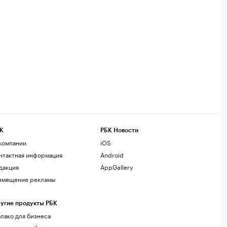
К
РБК Новости
компании
iOS
нтактная информация
Android
дакция
AppGallery
змещение рекламы
угие продукты РБК
лако для бизнеса