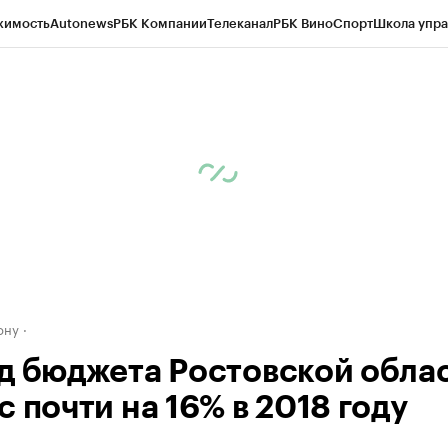
жимость
Autonews
РБК Компании
Телеканал
РБК Вино
Спорт
Школа упра
д
Стиль
Крипто
РБК Бизнес-среда
Дискуссионный клуб
Исследования
К
рагентов
Политика
Экономика
Бизнес
Технологии и медиа
Финансы
Рын
ону
д бюджета Ростовской обла
 почти на 16% в 2018 году