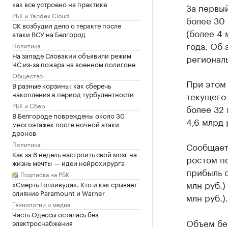
как все устроено на практике
За первый
РБК и Yandex Cloud
более 30 
СК возбудил дело о теракте после
(более 4 
атаки ВСУ на Белгород
года. Об
Политика
На западе Словакии объявили режим
региональ
ЧС из-за пожара на военном полигоне
Общество
При этом
В разные корзины: как сберечь
накопления в период турбулентности
текущего 
РБК и Сбер
более 32 
В Белгороде повреждены около 30
4,6 млрд 
многоэтажек после ночной атаки
дронов
Политика
Сообщаетс
Как за 6 недель настроить свой мозг на
ростом п
жизнь мечты — идеи нейрохирурга
прибыль о
Подписка на РБК
млн руб.)
«Смерть Голливуда». Кто и как срывает
слияние Paramount и Warner
млн руб.).
Технологии и медиа
Часть Одессы осталась без
Объем бе
электроснабжения