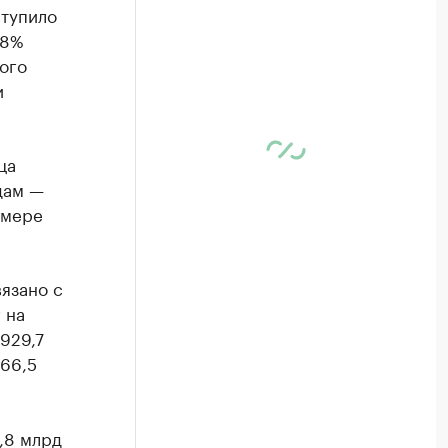
ступило
,8%
ого
и
ца
дам —
змере
язано с
 на
(929,7
166,5
,8 млрд