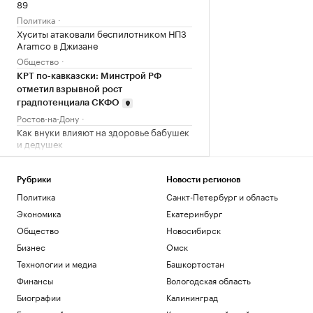
89
Политика
Хуситы атаковали беспилотником НПЗ
Aramco в Джизане
Общество
КРТ по-кавказски: Минстрой РФ
отметил взрывной рост
градпотенциала СКФО
Ростов-на-Дону
Как внуки влияют на здоровье бабушек
и дедушек
Общество
«Последняя капля»: о чем говорят
Рубрики
Новости регионов
внезапные вспышки гнева
Политика
Санкт-Петербург и область
Подписка на РБК
Экономика
Екатеринбург
Загрузить еще
Общество
Новосибирск
Бизнес
Омск
Технологии и медиа
Башкортостан
Финансы
Вологодская область
Биографии
Калининград