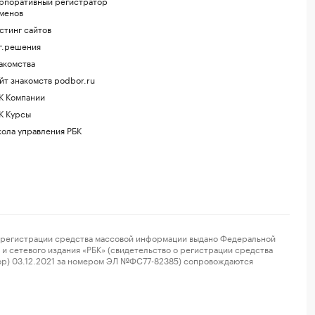
рпоративный регистратор
менов
стинг сайтов
г.решения
акомства
йт знакомств podbor.ru
К Компании
К Курсы
ола управления РБК
регистрации средства массовой информации выдано Федеральной
и сетевого издания «РБК» (свидетельство о регистрации средства
ор) 03.12.2021 за номером ЭЛ №ФС77-82385) сопровождаются