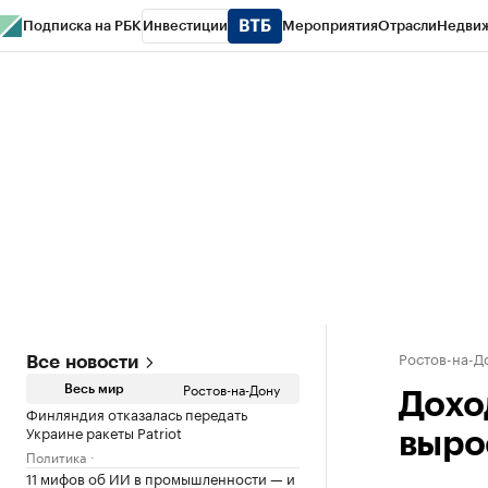
Подписка на РБК
Инвестиции
Мероприятия
Отрасли
Недви
РБК Курсы
РБК Life
Тренды
Визионеры
Национальные проекты
Горо
Спецпроекты СПб
Конференции СПб
Спецпроекты
Проверка конт
Ростов-на-Д
Все новости
Ростов-на-Дону
Весь мир
Дохо
Финляндия отказалась передать
Украине ракеты Patriot
вырос
Политика
11 мифов об ИИ в промышленности — и