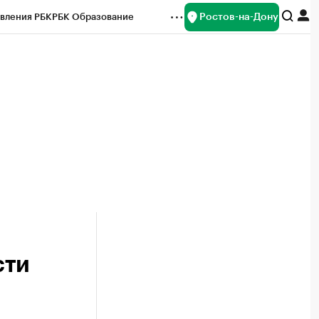
Ростов-на-Дону
вления РБК
РБК Образование
редитные рейтинги
Франшизы
Газета
ок наличной валюты
сти