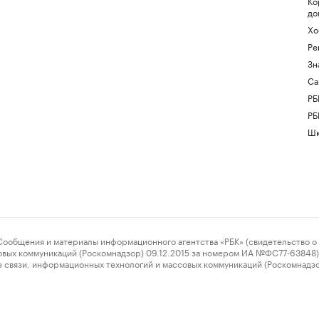
Ко
до
Хо
Ре
Зн
Са
РБ
РБ
Шк
ения и материалы информационного агентства «РБК» (свидетельство о 
овых коммуникаций (Роскомнадзор) 09.12.2015 за номером ИА №ФС77-63848) 
 связи, информационных технологий и массовых коммуникаций (Роскомнадз