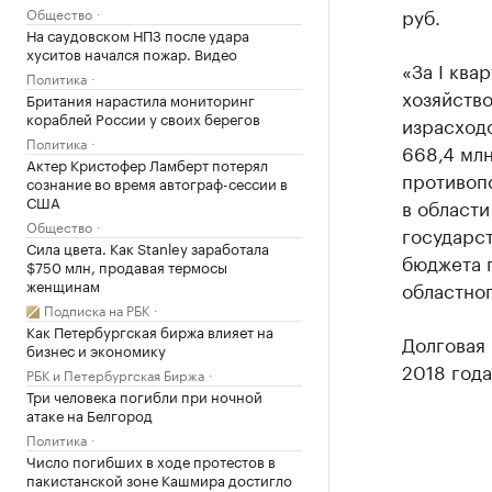
руб.
Общество
На саудовском НПЗ после удара
хуситов начался пожар. Видео
«За I ква
Политика
хозяйство
Британия нарастила мониторинг
кораблей России у своих берегов
израсходо
Политика
668,4 млн
Актер Кристофер Ламберт потерял
противопо
сознание во время автограф-сессии в
США
в област
Общество
государс
Сила цвета. Как Stanley заработала
бюджета п
$750 млн, продавая термосы
женщинам
областног
Подписка на РБК
Как Петербургская биржа влияет на
Долговая 
бизнес и экономику
2018 года
РБК и Петербургская Биржа
Три человека погибли при ночной
атаке на Белгород
Политика
Число погибших в ходе протестов в
пакистанской зоне Кашмира достигло