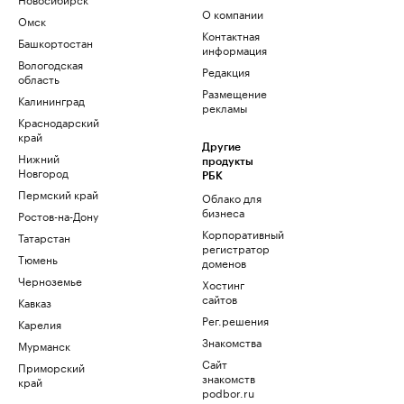
О компании
Омск
Контактная
Башкортостан
информация
Вологодская
Редакция
область
Размещение
Калининград
рекламы
Краснодарский
край
Другие
Нижний
продукты
Новгород
РБК
Пермский край
Облако для
бизнеса
Ростов-на-Дону
Корпоративный
Татарстан
регистратор
Тюмень
доменов
Черноземье
Хостинг
сайтов
Кавказ
Рег.решения
Карелия
Знакомства
Мурманск
Сайт
Приморский
знакомств
край
podbor.ru