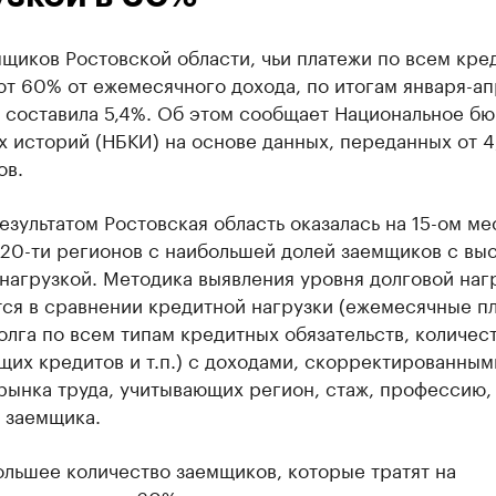
щиков Ростовской области, чьи платежи по всем кре
т 60% от ежемесячного дохода, по итогам января-ап
 составила 5,4%. Об этом сообщает Национальное б
 историй (НБКИ) на основе данных, переданных от 4,
ов.
езультатом Ростовская область оказалась на 15-ом ме
 20-ти регионов с наибольшей долей заемщиков с вы
нагрузкой. Методика выявления уровня долговой наг
тся в сравнении кредитной нагрузки (ежемесячные п
олга по всем типам кредитных обязательств, количес
их кредитов и т.п.) с доходами, скорректированным
рынка труда, учитывающих регион, стаж, профессию,
 заемщика.
ольшее количество заемщиков, которые тратят на