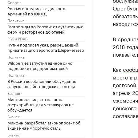
обслужив
Спорт
Оренбург
Россия выступила за диалог с
Арменией по ЮКЖД
обязатель
Политика
находится
Гастрогиды по России: от аутентичных
ферм и ресторанов до отелей
В среднем
РБК и РСХБ
Путин подписал указ, разрешающий
2018 года
приватизацию аэропорта Шереметьево
показател
Политика
Wildberries запустил единое окно
поддержки предпринимателей
Как
сооб
Политика
место в 
В России возобновили обсуждение
долговой 
запуска онлайн-продажи алкоголя
апреля 20
Бизнес
ежемесяч
Минфин заявил, что налог на
сверхприбыль для металлургов не
донского 
обсуждается
составляе
Бизнес
Минфин разработал законопроект об
акцизе на импортную сталь
Бизнес