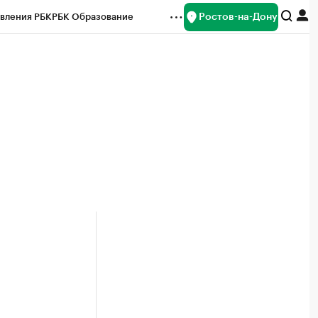
Ростов-на-Дону
вления РБК
РБК Образование
редитные рейтинги
Франшизы
Газета
ок наличной валюты