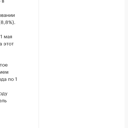
 в
овании
(8,8%).
1 мая
а этот
тое
нием
ода по 1
оду
ель