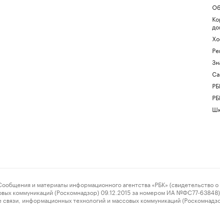
Об
Ко
до
Хо
Ре
Зн
Са
РБ
РБ
Шк
ения и материалы информационного агентства «РБК» (свидетельство о 
овых коммуникаций (Роскомнадзор) 09.12.2015 за номером ИА №ФС77-63848) 
 связи, информационных технологий и массовых коммуникаций (Роскомнадз