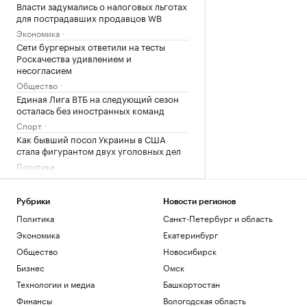
Власти задумались о налоговых льготах
для пострадавших продавцов WB
Экономика
Сети бургерных ответили на тесты
Роскачества удивлением и
несогласием
Общество
Единая Лига ВТБ на следующий сезон
осталась без иностранных команд
Спорт
Как бывший посол Украины в США
стала фигурантом двух уголовных дел
Политика
Акции «Диасофта» упали после отказа
от байбека и анонса дивидендов
Рубрики
Новости регионов
Инвестиции
Политика
Санкт-Петербург и область
Загрузить еще
Экономика
Екатеринбург
Общество
Новосибирск
Бизнес
Омск
Технологии и медиа
Башкортостан
Финансы
Вологодская область