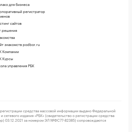
лако для бизнеса
рпоративный регистратор
менов
стинг сайтов
г.решения
акомства
йт знакомств podbor.ru
К Компании
К Курсы
ола управления РБК
регистрации средства массовой информации выдано Федеральной
и сетевого издания «РБК» (свидетельство о регистрации средства
ор) 03.12.2021 за номером ЭЛ №ФС77-82385) сопровождаются