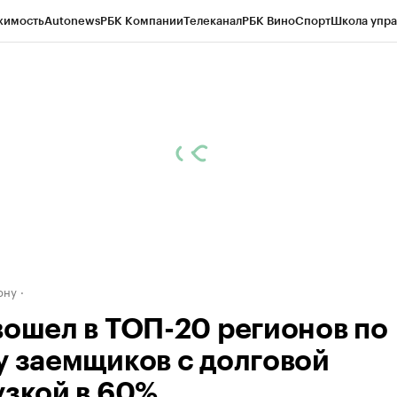
жимость
Autonews
РБК Компании
Телеканал
РБК Вино
Спорт
Школа упра
д
Стиль
Крипто
РБК Бизнес-среда
Дискуссионный клуб
Исследования
К
рагентов
Политика
Экономика
Бизнес
Технологии и медиа
Финансы
Рын
ону
вошел в ТОП-20 регионов по
у заемщиков с долговой
узкой в 60%