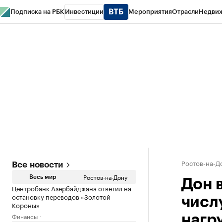
Подписка на РБК
Инвестиции
Мероприятия
Отрасли
Недви
РБК Курсы
РБК Life
Тренды
Визионеры
Национальные проекты
Горо
Спецпроекты СПб
Конференции СПб
Спецпроекты
Проверка конт
Ростов-на-Д
Все новости
Ростов-на-Дону
Весь мир
Дон 
Центробанк Азербайджана ответил на
остановку переводов «Золотой
числ
Короны»
Финансы
нагр