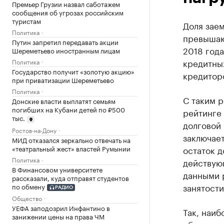
Премьер Грузии назвал саботажем
сообщения об угрозах российским
туристам
Доля заем
Политика
превышаю
Путин запретил передавать акции
2018 года
Шереметьево иностранным лицам
кредитных
Политика
Государство получит «золотую акцию»
кредитор
при приватизации Шереметьево
Политика
С таким р
Донские власти выплатят семьям
погибших на Кубани детей по ₽500
рейтинге
тыс.
долговой 
Ростов-на-Дону
заключае
МИД отказался зеркально отвечать на
«театральный жест» властей Румынии
остаток д
Политика
действующ
В Финансовом университете
данными 
рассказали, куда отправят студентов
занятости
по обмену
РАДИО
Общество
УЕФА заподозрил Инфантино в
Так, наиб
занижении цены на права ЧМ