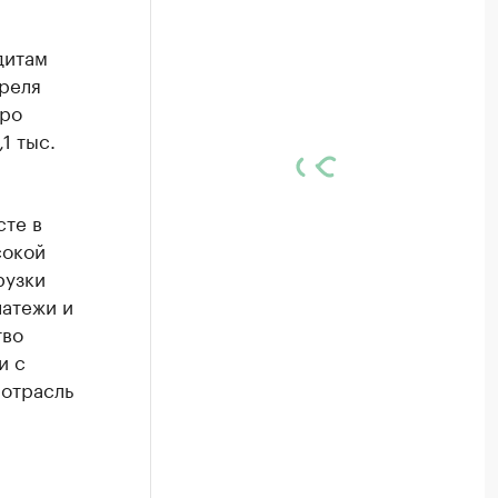
дитам
реля
юро
1 тыс.
сте в
сокой
рузки
латежи и
тво
и с
 отрасль