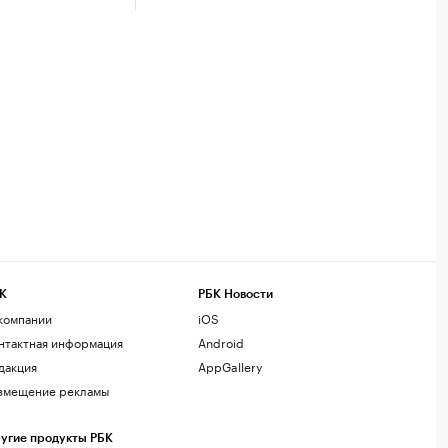
К
РБК Новости
компании
iOS
нтактная информация
Android
дакция
AppGallery
змещение рекламы
угие продукты РБК