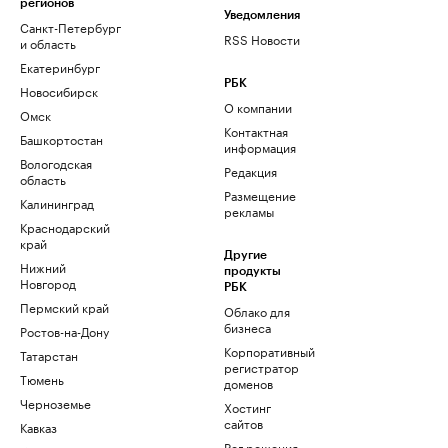
регионов
Уведомления
Санкт-Петербург
RSS Новости
и область
Екатеринбург
РБК
Новосибирск
О компании
Омск
Контактная
Башкортостан
информация
Вологодская
Редакция
область
Размещение
Калининград
рекламы
Краснодарский
край
Другие
Нижний
продукты
Новгород
РБК
Пермский край
Облако для
бизнеса
Ростов-на-Дону
Корпоративный
Татарстан
регистратор
Тюмень
доменов
Черноземье
Хостинг
сайтов
Кавказ
Рег.решения