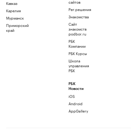
сайтов
Кавказ
Рег.решения
Карелия
Знакомства
Мурманск
Сайт
Приморский
знакомств
край
podbor.ru
РБК
Компании
РБК Курсы
Школа
управления
РБК
РБК
Новости
iOS
Android
AppGallery