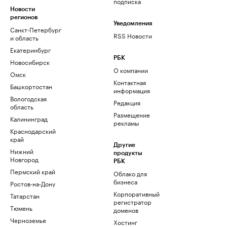
подписка
Новости
регионов
Уведомления
Санкт-Петербург
RSS Новости
и область
Екатеринбург
РБК
Новосибирск
О компании
Омск
Контактная
Башкортостан
информация
Вологодская
Редакция
область
Размещение
Калининград
рекламы
Краснодарский
край
Другие
Нижний
продукты
Новгород
РБК
Пермский край
Облако для
бизнеса
Ростов-на-Дону
Корпоративный
Татарстан
регистратор
Тюмень
доменов
Черноземье
Хостинг