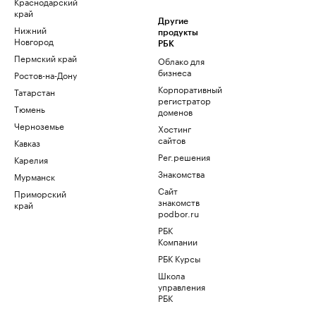
Краснодарский
край
Другие
Нижний
продукты
Новгород
РБК
Пермский край
Облако для
бизнеса
Ростов-на-Дону
Корпоративный
Татарстан
регистратор
Тюмень
доменов
Черноземье
Хостинг
сайтов
Кавказ
Рег.решения
Карелия
Знакомства
Мурманск
Сайт
Приморский
знакомств
край
podbor.ru
РБК
Компании
РБК Курсы
Школа
управления
РБК