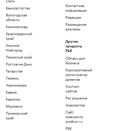
Омск
Контактная
Башкортостан
информация
Вологодская
Редакция
область
Размещение
Калининград
рекламы
Краснодарский
край
Другие
Нижний
продукты
Новгород
РБК
Пермский край
Облако для
бизнеса
Ростов-на-Дону
Корпоративный
Татарстан
регистратор
Тюмень
доменов
Черноземье
Хостинг
сайтов
Кавказ
Рег.решения
Карелия
Знакомства
Мурманск
Сайт
Приморский
знакомств
край
podbor.ru
РБК