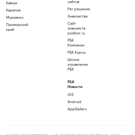
сайтов
Кавказ
Рег.решения
Карелия
Знакомства
Мурманск
Сайт
Приморский
знакомств
край
podbor.ru
РБК
Компании
РБК Курсы
Школа
управления
РБК
РБК
Новости
iOS
Android
AppGallery