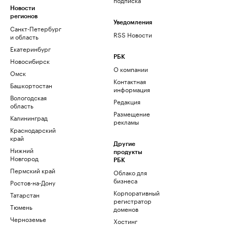
Новости
регионов
Уведомления
Санкт-Петербург
RSS Новости
и область
Екатеринбург
РБК
Новосибирск
О компании
Омск
Контактная
Башкортостан
информация
Вологодская
Редакция
область
Размещение
Калининград
рекламы
Краснодарский
край
Другие
Нижний
продукты
Новгород
РБК
Пермский край
Облако для
бизнеса
Ростов-на-Дону
Корпоративный
Татарстан
регистратор
Тюмень
доменов
Черноземье
Хостинг