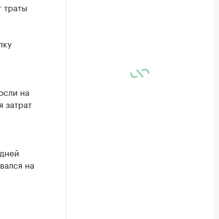
т траты
пку
осли на
я затрат
едней
вался на