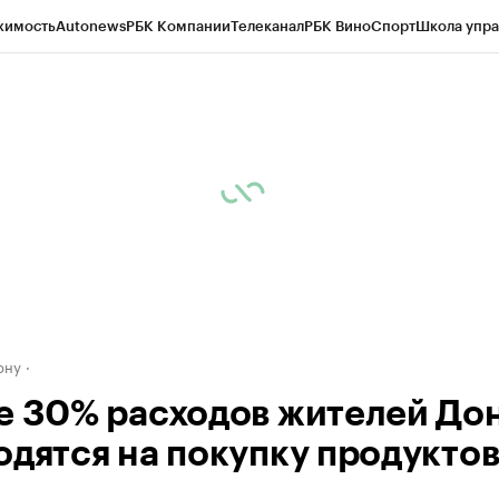
жимость
Autonews
РБК Компании
Телеканал
РБК Вино
Спорт
Школа упра
д
Стиль
Крипто
РБК Бизнес-среда
Дискуссионный клуб
Исследования
К
рагентов
Политика
Экономика
Бизнес
Технологии и медиа
Финансы
Рын
ону
е 30% расходов жителей До
одятся на покупку продукто