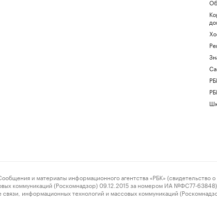
Об
Ко
до
Хо
Ре
Зн
Са
РБ
РБ
Шк
ения и материалы информационного агентства «РБК» (свидетельство о 
овых коммуникаций (Роскомнадзор) 09.12.2015 за номером ИА №ФС77-63848) 
 связи, информационных технологий и массовых коммуникаций (Роскомнадз