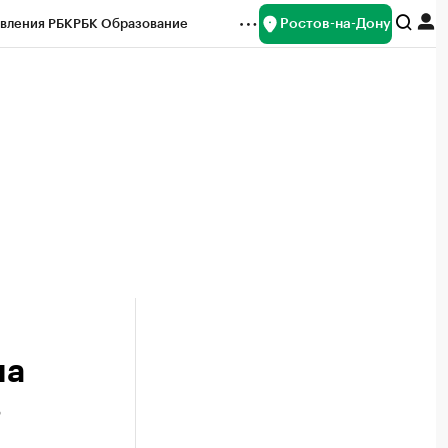
Ростов-на-Дону
вления РБК
РБК Образование
редитные рейтинги
Франшизы
Газета
ок наличной валюты
на
в