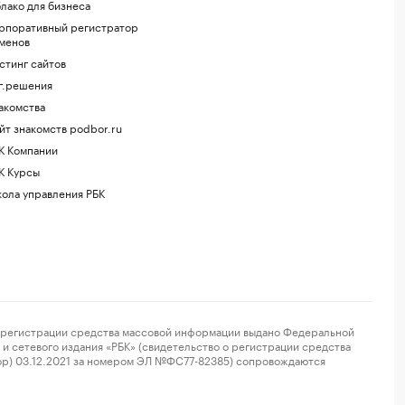
лако для бизнеса
рпоративный регистратор
менов
стинг сайтов
г.решения
акомства
йт знакомств podbor.ru
К Компании
К Курсы
ола управления РБК
регистрации средства массовой информации выдано Федеральной
и сетевого издания «РБК» (свидетельство о регистрации средства
ор) 03.12.2021 за номером ЭЛ №ФС77-82385) сопровождаются