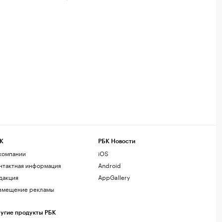
К
РБК Новости
компании
iOS
нтактная информация
Android
дакция
AppGallery
змещение рекламы
угие продукты РБК