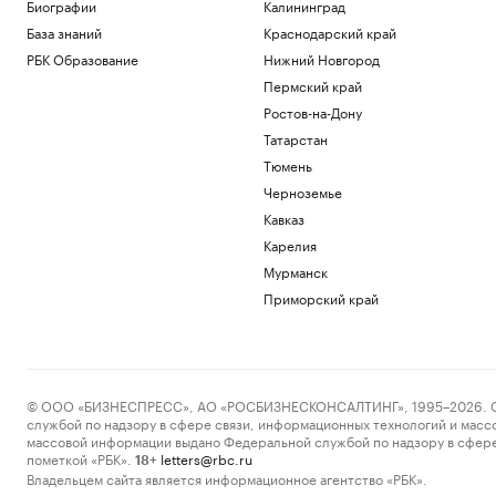
Общество
Биографии
Калининград
FT узнала об укреплении влияния
База знаний
Краснодарский край
Брина в разработках Google
РБК Образование
Нижний Новгород
Технологии и медиа
Пермский край
Прокурор запросил 9 лет колонии для
бывшего директора компании
Ростов-на-Дону
Газманова
Татарстан
Общество
Тюмень
Фермы, рестораны и отели Дальнего
Черноземье
Востока. Гастрогид
Кавказ
РБК и РСХБ
Турция, Саудовская Аравия и Пакистан
Карелия
подписали договор о взаимной
Мурманск
обороне
Приморский край
Политика
Российский пловец заявил, что в
Париже на ЧЕ «воняет мочой и
помойками»
Спорт
© ООО «БИЗНЕСПРЕСС», АО «РОСБИЗНЕСКОНСАЛТИНГ», 1995–2026. Сообщ
службой по надзору в сфере связи, информационных технологий и масс
Загрузить еще
массовой информации выдано Федеральной службой по надзору в сфере
пометкой «РБК».
letters@rbc.ru
18+
Владельцем сайта является информационное агентство «РБК».