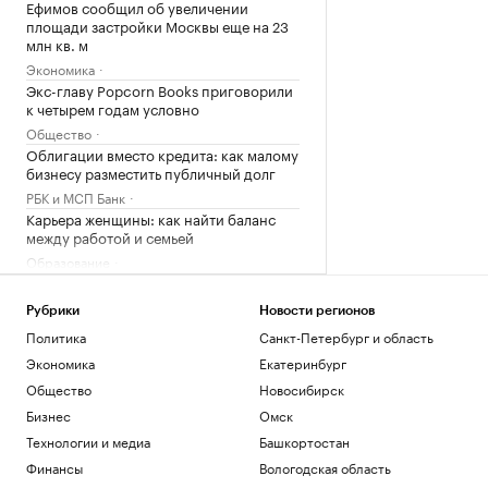
Ефимов сообщил об увеличении
площади застройки Москвы еще на 23
млн кв. м
Экономика
Экс-главу Popcorn Books приговорили
к четырем годам условно
Общество
Облигации вместо кредита: как малому
бизнесу разместить публичный долг
РБК и МСП Банк
Карьера женщины: как найти баланс
между работой и семьей
Образование
На Дону привлекут кредит для ремонта
систем водоснабжения до 2030 г.
Рубрики
Новости регионов
Ростов-на-Дону
Политика
Санкт-Петербург и область
Крупнейший майнер США закрыл
Экономика
Екатеринбург
квартал с убытком и сократил биткоин-
резерв
Общество
Новосибирск
Крипто
Бизнес
Омск
СК возбудил дело о теракте на
Технологии и медиа
Башкортостан
военного ВСУ после боев в Курской
Финансы
Вологодская область
области