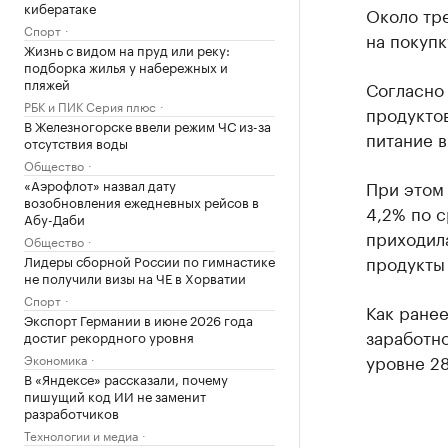
кибератаке
Около тре
Спорт
на покупк
Жизнь с видом на пруд или реку:
подборка жилья у набережных и
пляжей
Согласно 
РБК и ПИК Серия плюс
продуктов
В Железногорске ввели режим ЧС из-за
питание в
отсутствия воды
Общество
«Аэрофлот» назвал дату
При этом 
возобновления ежедневных рейсов в
4,2% по с
Абу-Даби
приходила
Общество
продукты 
Лидеры сборной России по гимнастике
не получили визы на ЧЕ в Хорватии
Спорт
Как ране
Экспорт Германии в июне 2026 года
заработно
достиг рекордного уровня
уровне 28
Экономика
В «Яндексе» рассказали, почему
пишущий код ИИ не заменит
разработчиков
Технологии и медиа