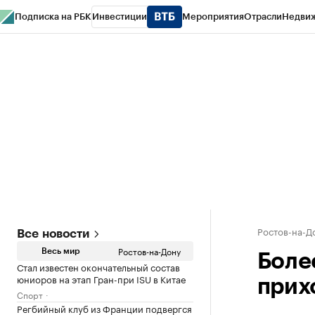
Подписка на РБК
Инвестиции
Мероприятия
Отрасли
Недви
РБК Курсы
РБК Life
Тренды
Визионеры
Национальные проекты
Горо
Спецпроекты СПб
Конференции СПб
Спецпроекты
Проверка конт
Ростов-на-Д
Все новости
Ростов-на-Дону
Весь мир
Боле
Стал известен окончательный состав
юниоров на этап Гран-при ISU в Китае
прих
Спорт
Регбийный клуб из Франции подвергся