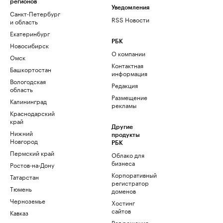
регионов
Уведомления
Санкт-Петербург
RSS Новости
и область
Екатеринбург
РБК
Новосибирск
О компании
Омск
Контактная
Башкортостан
информация
Вологодская
Редакция
область
Размещение
Калининград
рекламы
Краснодарский
край
Другие
Нижний
продукты
Новгород
РБК
Пермский край
Облако для
бизнеса
Ростов-на-Дону
Корпоративный
Татарстан
регистратор
Тюмень
доменов
Черноземье
Хостинг
сайтов
Кавказ
Рег.решения