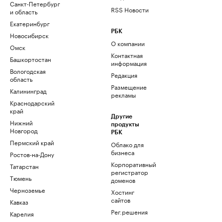
Санкт-Петербург
RSS Новости
и область
Екатеринбург
РБК
Новосибирск
О компании
Омск
Контактная
Башкортостан
информация
Вологодская
Редакция
область
Размещение
Калининград
рекламы
Краснодарский
край
Другие
Нижний
продукты
Новгород
РБК
Пермский край
Облако для
бизнеса
Ростов-на-Дону
Корпоративный
Татарстан
регистратор
Тюмень
доменов
Черноземье
Хостинг
сайтов
Кавказ
Рег.решения
Карелия