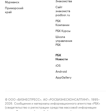
Знакомства
Мурманск
Сайт
Приморский
знакомств
край
podbor.ru
РБК
Компании
РБК Курсы
Школа
управления
РБК
РБК
Новости
iOS
Android
AppGallery
© ООО «БИЗНЕСПРЕСС», АО «РОСБИЗНЕСКОНСАЛТИНГ», 1995–
2026. Сообщения и материалы информационного агентства «РБК»
(свидетельство о регистрации средства массовой информации
выдано Федеральной службой по надзору в сфере связи,