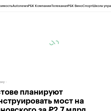
жимость
Autonews
РБК Компании
Телеканал
РБК Вино
Спорт
Школа упра
д
Стиль
Крипто
РБК Бизнес-среда
Дискуссионный клуб
Исследования
К
рагентов
Политика
Экономика
Бизнес
Технологии и медиа
Финансы
Рын
ону
стове планируют
нструировать мост на
новского за ₽2,7 млрд