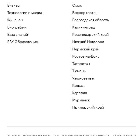
получить
Бизнес
Омск
Образование
Технологии и медиа
Башкортостан
Шадаев заявил, что «Макс» будет в
Финансы
Вологодская область
России всегда
Биографии
Калининград
Общество
База знаний
Краснодарский край
Орешкин рассказал, когда применять
ИИ неэффективно
РБК Образование
Нижний Новгород
Технологии и медиа
Пермский край
Россиянка погибла на горнолыжном
Ростов-на-Дону
курорте Шамони во Франции
Татарстан
Общество
Тюмень
Как выбрать оптимальное
коммерческое помещение для
Черноземье
инвестиций
Кавказ
РБК и ПИК Серия плюс
Карелия
Загрузить еще
Мурманск
Приморский край