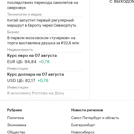
с выходом
последствиях перехода самолетов на
сверхзвук
Технологии и медиа
Китай запустит первый регулярный
маршрут в Европу через Севморпуть
Бизнес
В первом московском «тучерезе» на
торги выставлена двушка за ₽32,6 млн
Недвижимость
Курс евро на 07 августа
EUR ЦБ: 94,84
+0,78
Инвестиции
Курс доллара на 07 августа
USD ЦБ: 82,17
+0,76
Инвестиции
В экономику Ростова-на-Дону
привлекли ₽226 млрд инвестиций за
2025 г.
Ростов-на-Дону
Рубрики
Новости регионов
Лукашенко призвал белорусов
Политика
Санкт-Петербург и область
покупать пустующие дома в деревнях
Экономика
Екатеринбург
Общество
Общество
Новосибирск
Степень MBA: что это такое и как ее