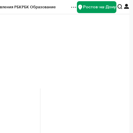
Ростов-на-Дону
вления РБК
РБК Образование
редитные рейтинги
Франшизы
Газета
ок наличной валюты