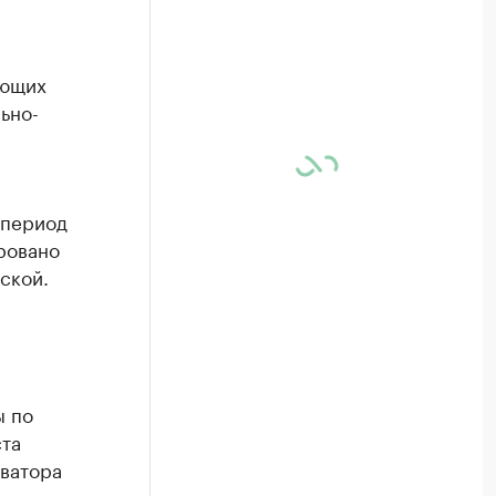
ающих
ьно-
 период
ровано
ской.
ы по
та
оватора