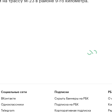
 на трассу М-23 в районе 9-го километра.
Социальные сети
Подписки
РБ
ВКонтакте
Скрыть баннеры на РБК
О 
Одноклассники
Подписка на РБК
Ко
Telegram
Корпоративная подписка
Ре