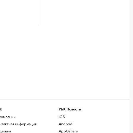
К
РБК Новости
компании
iOS
нтактная информация
Android
дакция
AppGallery