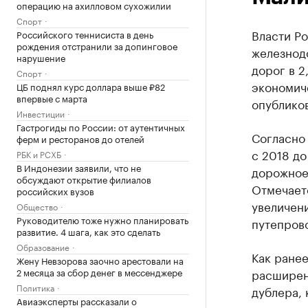
операцию на ахилловом сухожилии
Спорт
Власти Р
Российского теннисиста в день
рождения отстранили за допинговое
железнод
нарушение
дорог в 2
Спорт
экономиче
ЦБ поднял курс доллара выше ₽82
впервые с марта
опублико
Инвестиции
Гастрогиды по России: от аутентичных
Согласно 
ферм и ресторанов до отелей
с 2018 до
РБК и РСХБ
В Индонезии заявили, что не
дорожное 
обсуждают открытие филиалов
Отмечает
российских вузов
увеличен
Общество
Руководителю тоже нужно планировать
путепров
развитие. 4 шага, как это сделать
Образование
Как ране
Жену Невзорова заочно арестовали на
2 месяца за сбор денег в мессенджере
расширен
Политика
дублера, 
Авиаэксперты рассказали о