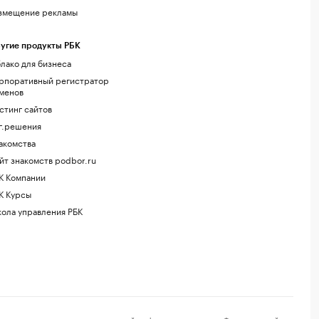
змещение рекламы
угие продукты РБК
лако для бизнеса
рпоративный регистратор
менов
стинг сайтов
г.решения
акомства
йт знакомств podbor.ru
К Компании
К Курсы
ола управления РБК