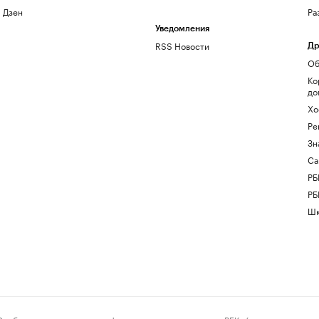
Дзен
Ра
Уведомления
RSS Новости
Др
Об
Ко
до
Хо
Ре
Зн
Са
РБ
РБ
Шк