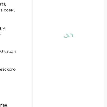
ts,
а осень
бря
ь
40 стран
детского
лпан