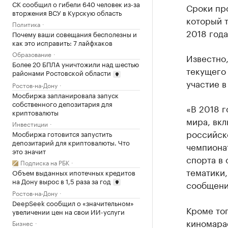
СК сообщил о гибели 640 человек из-за
Сроки про
вторжения ВСУ в Курскую область
который т
Политика
2018 года
Почему ваши совещания бесполезны и
как это исправить: 7 лайфхаков
Образование
Известно,
Более 20 БПЛА уничтожили над шестью
текущего 
районами Ростовской области
участие в
Ростов-на-Дону
Мосбиржа запланировала запуск
собственного депозитария для
«В 2018 г
криптовалюты
мира, вкл
Инвестиции
российско
Мосбиржа готовится запустить
депозитарий для криптовалюты. Что
чемпионат
это значит
спорта в
Подписка на РБК
тематики,
Объем выданных ипотечных кредитов
на Дону вырос в 1,5 раза за год
сообщени
Ростов-на-Дону
DeepSeek сообщил о «значительном»
Кроме тог
увеличении цен на свои ИИ-услуги
киномара
Бизнес