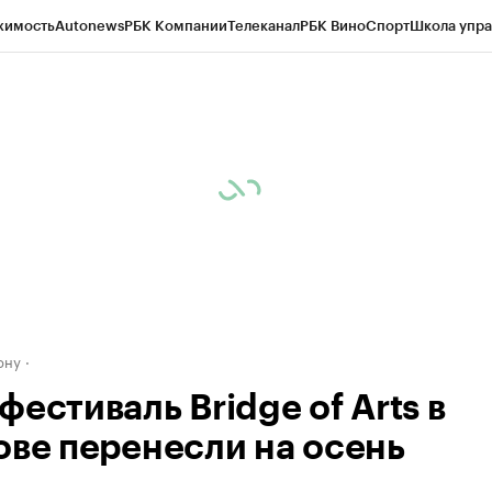
жимость
Autonews
РБК Компании
Телеканал
РБК Вино
Спорт
Школа упра
д
Стиль
Крипто
РБК Бизнес-среда
Дискуссионный клуб
Исследования
К
рагентов
Политика
Экономика
Бизнес
Технологии и медиа
Финансы
Рын
ону
естиваль Bridge of Arts в
ове перенесли на осень