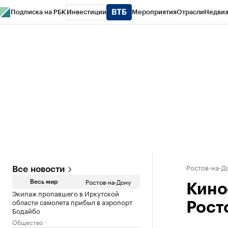
Подписка на РБК
Инвестиции
Мероприятия
Отрасли
Недви
РБК Курсы
РБК Life
Тренды
Визионеры
Национальные проекты
Горо
Спецпроекты СПб
Конференции СПб
Спецпроекты
Проверка конт
Ростов-на-Д
Все новости
Ростов-на-Дону
Весь мир
Киноф
Экипаж пропавшего в Иркутской
области самолета прибыл в аэропорт
Рост
Бодайбо
Общество