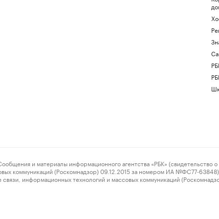
до
Хо
Ре
Зн
Са
РБ
РБ
Шк
ения и материалы информационного агентства «РБК» (свидетельство о 
овых коммуникаций (Роскомнадзор) 09.12.2015 за номером ИА №ФС77-63848) 
 связи, информационных технологий и массовых коммуникаций (Роскомнадз