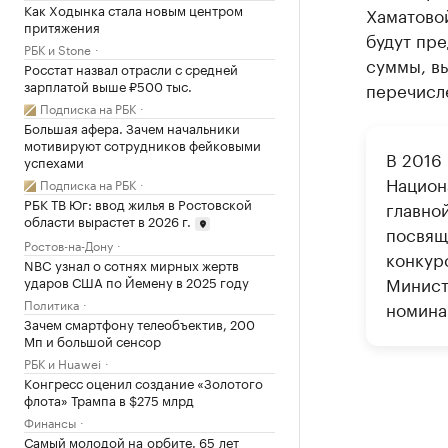
Как Ходынка стала новым центром
Хаматовой
притяжения
будут пр
РБК и Stone
суммы, вы
Росстат назвал отрасли с средней
зарплатой выше ₽500 тыс.
перечисл
Подписка на РБК
Большая афера. Зачем начальники
мотивируют сотрудников фейковыми
В 2016 
успехами
Национ
Подписка на РБК
РБК ТВ Юг: ввод жилья в Ростовской
главно
области вырастет в 2026 г.
посвящ
Ростов-на-Дону
конкур
NBC узнал о сотнях мирных жертв
Минист
ударов США по Йемену в 2025 году
Политика
номина
Зачем смартфону телеобъектив, 200
Мп и большой сенсор
РБК и Huawei
Конгресс оценил создание «Золотого
флота» Трампа в $275 млрд
Финансы
Самый молодой на орбите. 65 лет