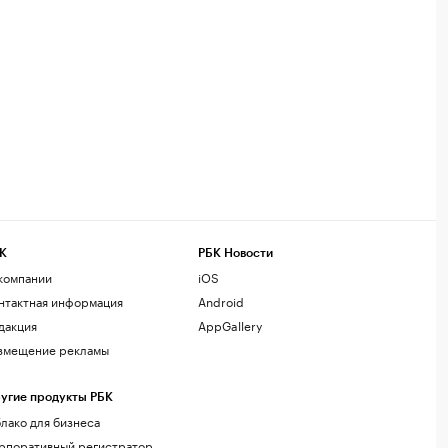
К
РБК Новости
компании
iOS
нтактная информация
Android
дакция
AppGallery
змещение рекламы
угие продукты РБК
лако для бизнеса
рпоративный регистратор