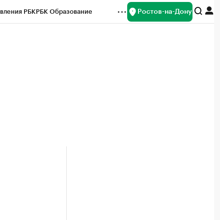
Ростов-на-Дону
вления РБК
РБК Образование
редитные рейтинги
Франшизы
Газета
ок наличной валюты