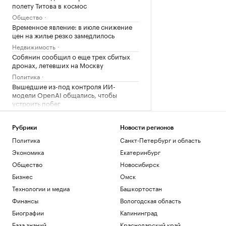
полету Титова в космос
Общество
Временное явление: в июле снижение
цен на жилье резко замедлилось
Недвижимость
Собянин сообщил о еще трех сбитых
дронах, летевших на Москву
Политика
Вышедшие из-под контроля ИИ-
модели OpenAI общались, чтобы
устроить побег
Технологии и медиа
Аэропорт Домодедово перешел на
Рубрики
Новости регионов
обслуживание рейсов по согласованию
Политика
Санкт-Петербург и область
Политика
Экономика
Екатеринбург
Загрузить еще
Общество
Новосибирск
Бизнес
Омск
Технологии и медиа
Башкортостан
Финансы
Вологодская область
Биографии
Калининград
База знаний
Краснодарский край