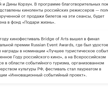
 и Дины Корзун. В программе благотворительных по
едставлены киноленты российских режиссеров — пол
рученной от продажи билетов на эти сеансы, будет
ена в фонд «Подари жизнь».
году кинофестиваль Bridge of Arts вышел в финал
альной премии Russian Event Awards, где был удосто
й награды в номинации «Лучшее туристическое событ
енное Году российского кино», а на Всероссийском
се в области событийного туризма, организованном
ерством культуры РФ, фестиваль стал лауреатом в
ции «Инновационный событийный проект».