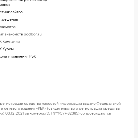
менов
стинг сайтов
г.решения
акомства
йт знакомств podbor.ru
К Компании
К Курсы
ола управления РБК
регистрации средства массовой информации выдано Федеральной
и сетевого издания «РБК» (свидетельство о регистрации средства
ор) 03.12.2021 за номером ЭЛ №ФС77-82385) сопровождаются