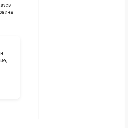
казов
овина
ен
ие,