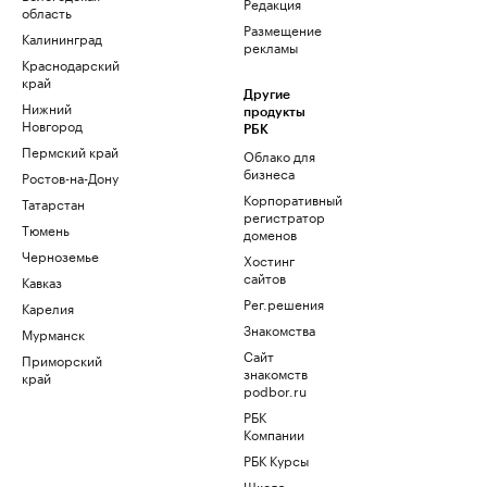
Редакция
область
Размещение
Калининград
рекламы
Краснодарский
край
Другие
Нижний
продукты
Новгород
РБК
Пермский край
Облако для
бизнеса
Ростов-на-Дону
Корпоративный
Татарстан
регистратор
Тюмень
доменов
Черноземье
Хостинг
сайтов
Кавказ
Рег.решения
Карелия
Знакомства
Мурманск
Сайт
Приморский
знакомств
край
podbor.ru
РБК
Компании
РБК Курсы
Школа