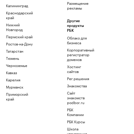
Размещение
Калининград
рекламы
Краснодарский
край
Другие
Нижний
продукты
Новгород
РБК
Пермский край
Облако для
бизнеса
Ростов-на-Дону
Корпоративный
Татарстан
регистратор
Тюмень
доменов
Черноземье
Хостинг
сайтов
Кавказ
Рег.решения
Карелия
Знакомства
Мурманск
Сайт
Приморский
знакомств
край
podbor.ru
РБК
Компании
РБК Курсы
Школа
управления