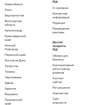
РБК
Новосибирск
О компании
Омск
Контактная
Башкортостан
информация
Вологодская
Редакция
область
Размещение
Калининград
рекламы
Краснодарский
край
Другие
Нижний
продукты
Новгород
РБК
Пермский край
Облако для
бизнеса
Ростов-на-Дону
Корпоративный
Татарстан
регистратор
Тюмень
доменов
Черноземье
Хостинг
сайтов
Кавказ
Рег.решения
Карелия
Знакомства
Мурманск
Сайт
Приморский
знакомств
край