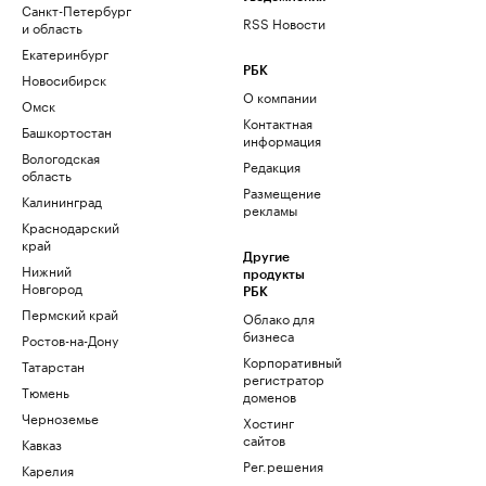
Санкт-Петербург
RSS Новости
и область
Екатеринбург
РБК
Новосибирск
О компании
Омск
Контактная
Башкортостан
информация
Вологодская
Редакция
область
Размещение
Калининград
рекламы
Краснодарский
край
Другие
Нижний
продукты
Новгород
РБК
Пермский край
Облако для
бизнеса
Ростов-на-Дону
Корпоративный
Татарстан
регистратор
Тюмень
доменов
Черноземье
Хостинг
сайтов
Кавказ
Рег.решения
Карелия