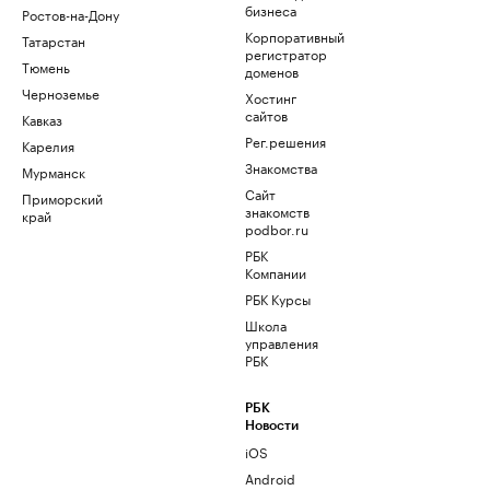
бизнеса
Ростов-на-Дону
Корпоративный
Татарстан
регистратор
Тюмень
доменов
Черноземье
Хостинг
сайтов
Кавказ
Рег.решения
Карелия
Знакомства
Мурманск
Сайт
Приморский
знакомств
край
podbor.ru
РБК
Компании
РБК Курсы
Школа
управления
РБК
РБК
Новости
iOS
Android