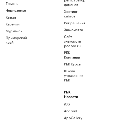
Тюмень
доменов
Черноземье
Хостинг
сайтов
Кавказ
Рег.решения
Карелия
Знакомства
Мурманск
Сайт
Приморский
знакомств
край
podbor.ru
РБК
Компании
РБК Курсы
Школа
управления
РБК
РБК
Новости
iOS
Android
AppGallery