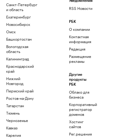
Уведомления
Санкт-Петербург
RSS Новости
и область
Екатеринбург
РБК
Новосибирск
О компании
Омск
Контактная
Башкортостан
информация
Вологодская
Редакция
область
Размещение
Калининград
рекламы
Краснодарский
край
Другие
Нижний
продукты
Новгород
РБК
Пермский край
Облако для
бизнеса
Ростов-на-Дону
Корпоративный
Татарстан
регистратор
Тюмень
доменов
Черноземье
Хостинг
сайтов
Кавказ
Рег.решения
Карелия