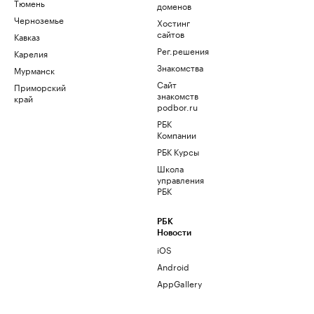
Тюмень
доменов
Черноземье
Хостинг
сайтов
Кавказ
Рег.решения
Карелия
Знакомства
Мурманск
Сайт
Приморский
знакомств
край
podbor.ru
РБК
Компании
РБК Курсы
Школа
управления
РБК
РБК
Новости
iOS
Android
AppGallery