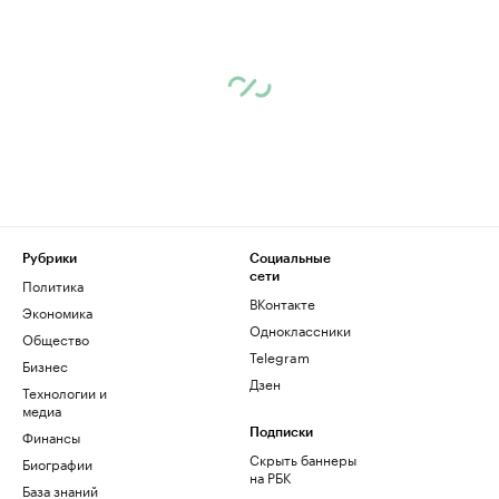
Рубрики
Социальные
сети
Политика
ВКонтакте
Экономика
Одноклассники
Общество
Telegram
Бизнес
Дзен
Технологии и
медиа
Финансы
Подписки
Скрыть баннеры
Биографии
на РБК
База знаний