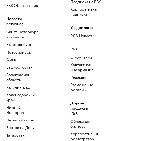
Подписка на РБК
РБК Образование
Корпоративная
подписка
Новости
регионов
Уведомления
Санкт-Петербург
RSS Новости
и область
Екатеринбург
РБК
Новосибирск
О компании
Омск
Контактная
Башкортостан
информация
Вологодская
Редакция
область
Размещение
Калининград
рекламы
Краснодарский
край
Другие
Нижний
продукты
Новгород
РБК
Пермский край
Облако для
бизнеса
Ростов-на-Дону
Корпоративный
Татарстан
регистратор