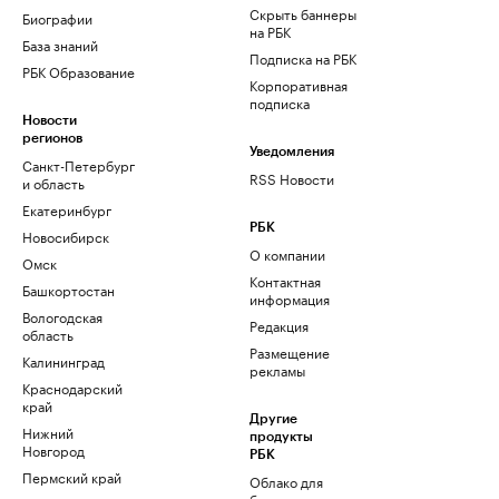
Скрыть баннеры
Биографии
на РБК
База знаний
Подписка на РБК
РБК Образование
Корпоративная
подписка
Новости
регионов
Уведомления
Санкт-Петербург
RSS Новости
и область
Екатеринбург
РБК
Новосибирск
О компании
Омск
Контактная
Башкортостан
информация
Вологодская
Редакция
область
Размещение
Калининград
рекламы
Краснодарский
край
Другие
Нижний
продукты
Новгород
РБК
Пермский край
Облако для
бизнеса