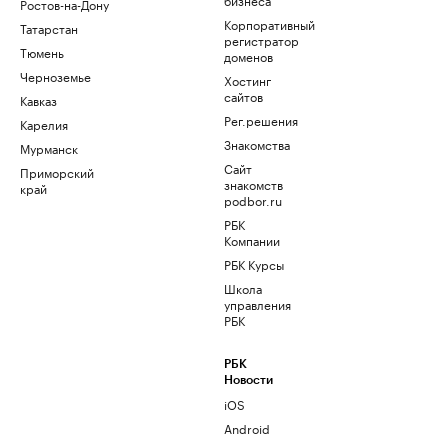
Ростов-на-Дону
Корпоративный
Татарстан
регистратор
Тюмень
доменов
Черноземье
Хостинг
сайтов
Кавказ
Рег.решения
Карелия
Знакомства
Мурманск
Сайт
Приморский
знакомств
край
podbor.ru
РБК
Компании
РБК Курсы
Школа
управления
РБК
РБК
Новости
iOS
Android