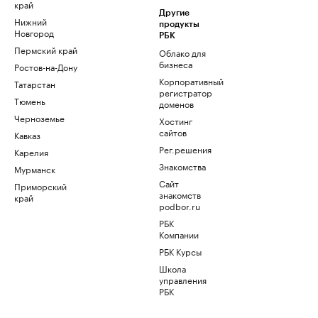
край
Другие
Нижний
продукты
Новгород
РБК
Пермский край
Облако для
бизнеса
Ростов-на-Дону
Корпоративный
Татарстан
регистратор
Тюмень
доменов
Черноземье
Хостинг
сайтов
Кавказ
Рег.решения
Карелия
Знакомства
Мурманск
Сайт
Приморский
знакомств
край
podbor.ru
РБК
Компании
РБК Курсы
Школа
управления
РБК