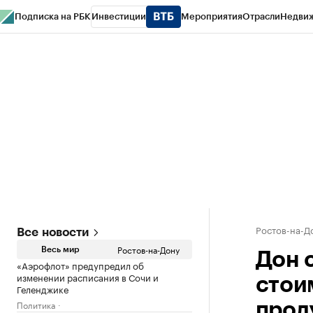
Подписка на РБК
Инвестиции
Мероприятия
Отрасли
Недви
РБК Курсы
РБК Life
Тренды
Визионеры
Национальные проекты
Горо
Спецпроекты СПб
Конференции СПб
Спецпроекты
Проверка конт
Ростов-на-Д
Все новости
Ростов-на-Дону
Весь мир
Дон 
«Аэрофлот» предупредил об
изменении расписания в Сочи и
стои
Геленджике
Политика
проду