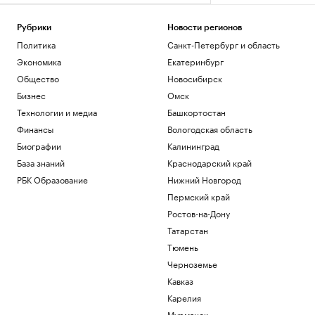
«ИжАвиа» занялась восстановлением
сертификата эксплуатанта
Рубрики
Новости регионов
Общество
Политика
Санкт-Петербург и область
МИД России заявил, что Армения
демонстративно «заигрывает» с
Экономика
Екатеринбург
Украиной
Общество
Новосибирск
Политика
Бизнес
Омск
Зачем инвестировать в торговые
пространства на первых этажах
Технологии и медиа
Башкортостан
РБК и ПИК Серия плюс
Финансы
Вологодская область
Как принять квартиру в новостройке и
Биографии
Калининград
не пропустить дефекты
База знаний
Краснодарский край
РБК Компании
РБК Образование
Нижний Новгород
Минобороны показало удар «Гераней»
по локомотиву и подстанции ВСУ
Пермский край
Политика
Ростов-на-Дону
Татарстан
Загрузить еще
Тюмень
Черноземье
Кавказ
Карелия
Мурманск