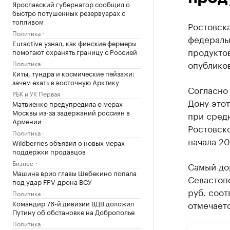
Ярославский губернатор сообщил о
быстро потушенных резервуарах с
топливом
Ростовск
Политика
федераль
Euractive узнал, как финские фермеры
продуктов
помогают охранять границу с Россией
опубликов
Политика
Киты, тундра и космические пейзажи:
зачем ехать в восточную Арктику
Согласно
РБК и УК Первая
Дону этот
Матвиенко предупредила о мерах
Москвы из-за задержаний россиян в
при средн
Армении
Ростовско
Политика
начала 20
Wildberries объявил о новых мерах
поддержки продавцов
Бизнес
Самый до
Машина врио главы Шебекино попала
Севастопо
под удар FPV‑дрона ВСУ
руб. соот
Политика
Командир 76-й дивизии ВДВ доложил
отмечаетс
Путину об обстановке на Доброполье
Политика