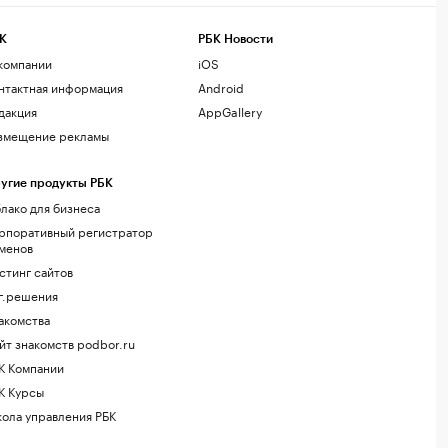
К
РБК Новости
компании
iOS
нтактная информация
Android
дакция
AppGallery
змещение рекламы
угие продукты РБК
лако для бизнеса
рпоративный регистратор
менов
стинг сайтов
г.решения
акомства
йт знакомств podbor.ru
К Компании
К Курсы
ола управления РБК