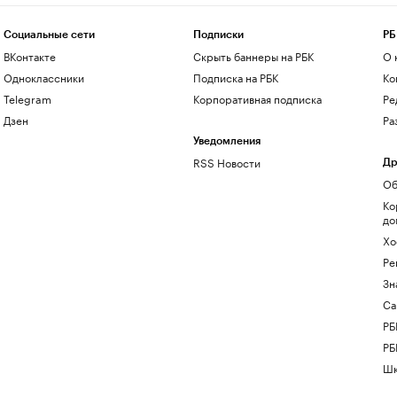
Социальные сети
Подписки
РБ
ВКонтакте
Скрыть баннеры на РБК
О 
Одноклассники
Подписка на РБК
Ко
Telegram
Корпоративная подписка
Ре
Дзен
Ра
Уведомления
RSS Новости
Др
Об
Ко
до
Хо
Ре
Зн
Са
РБ
РБ
Шк