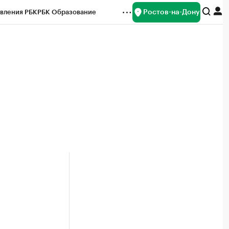
Ростов-на-Дону
вления РБК
РБК Образование
редитные рейтинги
Франшизы
Газета
ок наличной валюты
а