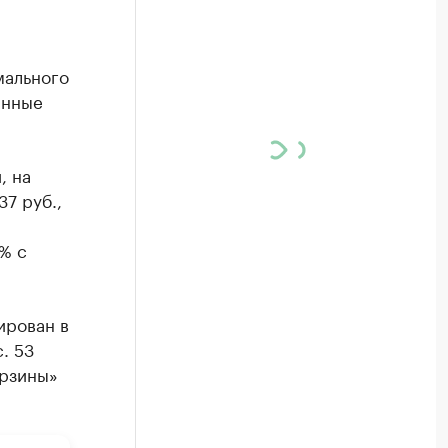
мального
анные
, на
7 руб.,
% с
ирован в
. 53
орзины»