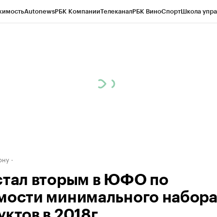
жимость
Autonews
РБК Компании
Телеканал
РБК Вино
Спорт
Школа упра
д
Стиль
Крипто
РБК Бизнес-среда
Дискуссионный клуб
Исследования
К
рагентов
Политика
Экономика
Бизнес
Технологии и медиа
Финансы
Рын
ону
стал вторым в ЮФО по
мости минимального набор
ктов в 2018г.