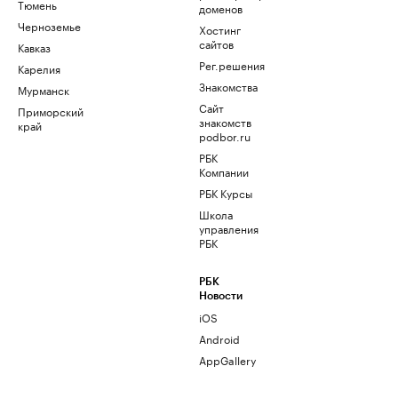
Тюмень
доменов
Черноземье
Хостинг
сайтов
Кавказ
Рег.решения
Карелия
Знакомства
Мурманск
Сайт
Приморский
знакомств
край
podbor.ru
РБК
Компании
РБК Курсы
Школа
управления
РБК
РБК
Новости
iOS
Android
AppGallery