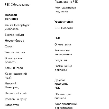
Подписка на РБК
РБК Образование
Корпоративная
подписка
Новости
регионов
Уведомления
Санкт-Петербург
RSS Новости
и область
Екатеринбург
РБК
Новосибирск
О компании
Омск
Контактная
Башкортостан
информация
Вологодская
Редакция
область
Размещение
Калининград
рекламы
Краснодарский
край
Другие
Нижний
продукты
Новгород
РБК
Пермский край
Облако для
бизнеса
Ростов-на-Дону
Корпоративный
Татарстан
регистратор