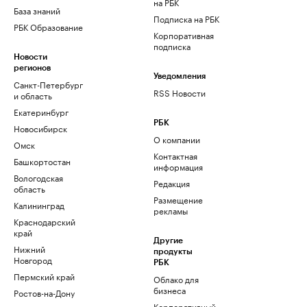
на РБК
База знаний
Подписка на РБК
РБК Образование
Корпоративная
подписка
Новости
регионов
Уведомления
Санкт-Петербург
RSS Новости
и область
Екатеринбург
РБК
Новосибирск
О компании
Омск
Контактная
Башкортостан
информация
Вологодская
Редакция
область
Размещение
Калининград
рекламы
Краснодарский
край
Другие
Нижний
продукты
Новгород
РБК
Пермский край
Облако для
бизнеса
Ростов-на-Дону
Корпоративный