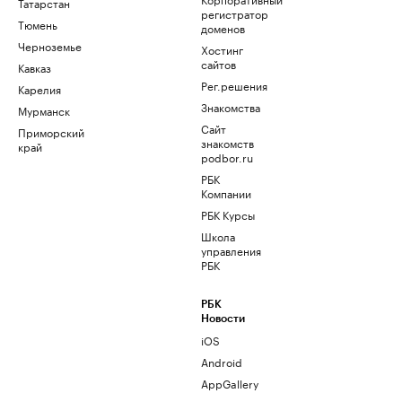
Татарстан
регистратор
Тюмень
доменов
Черноземье
Хостинг
сайтов
Кавказ
Рег.решения
Карелия
Знакомства
Мурманск
Сайт
Приморский
знакомств
край
podbor.ru
РБК
Компании
РБК Курсы
Школа
управления
РБК
РБК
Новости
iOS
Android
AppGallery