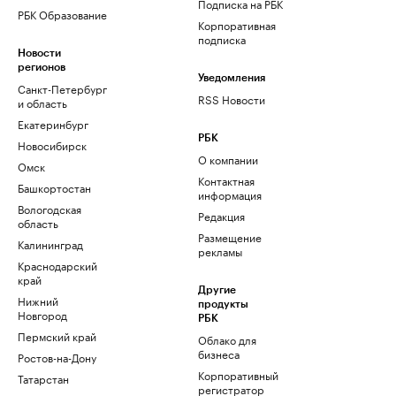
Подписка на РБК
РБК Образование
Корпоративная
подписка
Новости
регионов
Уведомления
Санкт-Петербург
RSS Новости
и область
Екатеринбург
РБК
Новосибирск
О компании
Омск
Контактная
Башкортостан
информация
Вологодская
Редакция
область
Размещение
Калининград
рекламы
Краснодарский
край
Другие
Нижний
продукты
Новгород
РБК
Пермский край
Облако для
бизнеса
Ростов-на-Дону
Корпоративный
Татарстан
регистратор