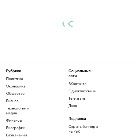
Рубрики
Социальные
сети
Политика
ВКонтакте
Экономика
Одноклассники
Общество
Telegram
Бизнес
Дзен
Технологии и
медиа
Финансы
Подписки
Скрыть баннеры
Биографии
на РБК
База знаний