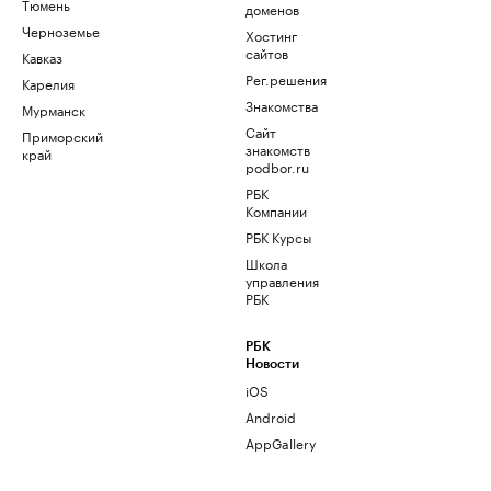
Тюмень
доменов
Черноземье
Хостинг
сайтов
Кавказ
Рег.решения
Карелия
Знакомства
Мурманск
Сайт
Приморский
знакомств
край
podbor.ru
РБК
Компании
РБК Курсы
Школа
управления
РБК
РБК
Новости
iOS
Android
AppGallery