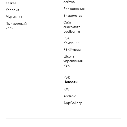
сайтов
Кавказ
Рег.решения
Карелия
Знакомства
Мурманск
Сайт
Приморский
знакомств
край
podbor.ru
РБК
Компании
РБК Курсы
Школа
управления
РБК
РБК
Новости
iOS
Android
AppGallery