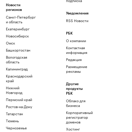
подписка
Новости
регионов
Уведомления
Санкт-Петербург
RSS Новости
и область
Екатеринбург
РБК
Новосибирск
О компании
Омск
Контактная
Башкортостан
информация
Вологодская
Редакция
область
Размещение
Калининград
рекламы
Краснодарский
край
Другие
Нижний
продукты
Новгород
РБК
Пермский край
Облако для
бизнеса
Ростов-на-Дону
Корпоративный
Татарстан
регистратор
Тюмень
доменов
Черноземье
Хостинг