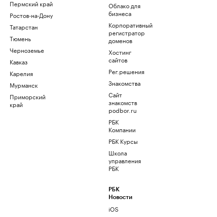
Пермский край
Облако для
бизнеса
Ростов-на-Дону
Корпоративный
Татарстан
регистратор
Тюмень
доменов
Черноземье
Хостинг
сайтов
Кавказ
Рег.решения
Карелия
Знакомства
Мурманск
Сайт
Приморский
знакомств
край
podbor.ru
РБК
Компании
РБК Курсы
Школа
управления
РБК
РБК
Новости
iOS