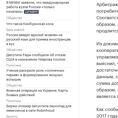
В МИФИ заявили, что международная
Арбитраж
работа вузов России «только
потребит
началась»
РАДИО
Соответс
Общество
образом, 
Что такое Кинбурнская коса
База знаний
продлится
Россия введет единый экзамен на
русский язык для приема иностранцев
Из докуме
в вуз
кооперати
Общество
Депутаты Рады сообщили об отказе
управляю
США в назначении Умерова послом
выяснил, 
Политика
достаточн
Ученые раскрыли роль «солнечных
перьев» в формировании мощных
данным, с
вспышек
сумма дол
Общество
образом,
Военная операция на Украине. Карта
боевых действий
является 
Политика
Биржа Uniswap запустила лаунчпад для
Как сооб
мемкоинов в сети Robinhood
2017 года
Крипто