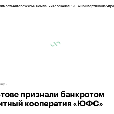
жимость
Autonews
РБК Компании
Телеканал
РБК Вино
Спорт
Школа упра
д
Стиль
Крипто
РБК Бизнес-среда
Дискуссионный клуб
Исследования
К
рагентов
Политика
Экономика
Бизнес
Технологии и медиа
Финансы
Рын
ону
стове признали банкротом
итный кооператив «ЮФС»