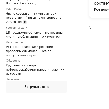
соотве
Востока. Гастрогид
Ковальч
РБК и РСХБ
Число совершенных мигрантами
преступлений на Дону снизилось на
29% за год
\
Ростов-на-Дону
ЦБ предложил обновленные правила
листинга облигаций: что изменится
Инвестиции
Ректоры предложили решение
проблемы олимпиадников при
поступлении в вузы
Общество
Крупнейший в мире
нефтепереработчик нарастил закупки
из России
Экономика
Загрузить еще