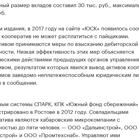
ый размер вкладов составил 30 тыс. руб., максимал
уб.
 издания, в 2017 году на сайте «ЮСК» появилось со
о кооператив не может расплатиться с пайщиками.
тивом принимаются меры по взысканию дебиторской
ности. Низкая эффективность этих мер объясняется
ескими действиями предыдущих органов управлени
вом, результатом которых явился вывод активов коо
аймов заведомо неплатежеспособным юридическим ли
я в сообщении.
ным системы СПАРК, КПК «Южный фонд сбережений»
стрировано в Ростове в 2012 году. Совладельцами
атива являются хабаровские микрокомпании с
ностью до пяти человек — ООО «Дальинстрой», ООО
строй» и ООО «Промтехснаб». Управляют ими