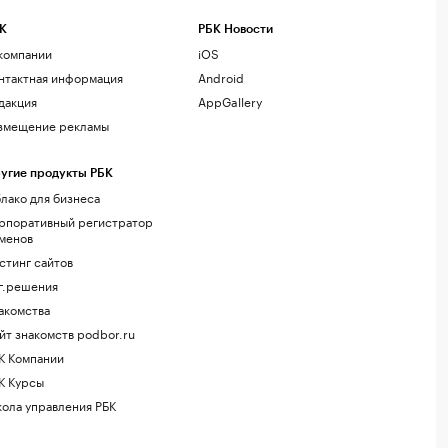
К
РБК Новости
компании
iOS
нтактная информация
Android
дакция
AppGallery
змещение рекламы
угие продукты РБК
лако для бизнеса
рпоративный регистратор
менов
стинг сайтов
г.решения
акомства
йт знакомств podbor.ru
К Компании
К Курсы
ола управления РБК