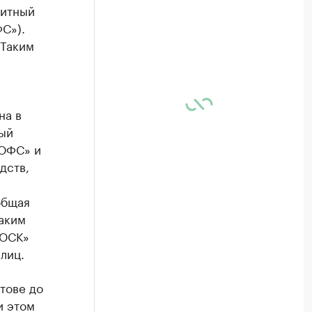
дитный
С»).
 Таким
на в
ный
«ЮФС» и
дств,
общая
Таким
«ЮСК»
лиц.
тове до
и этом