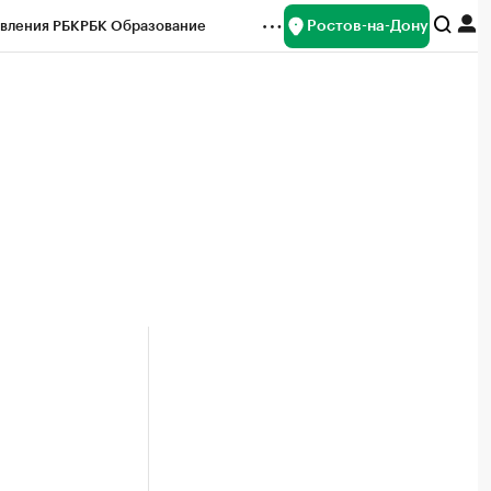
Ростов-на-Дону
вления РБК
РБК Образование
редитные рейтинги
Франшизы
Газета
ок наличной валюты