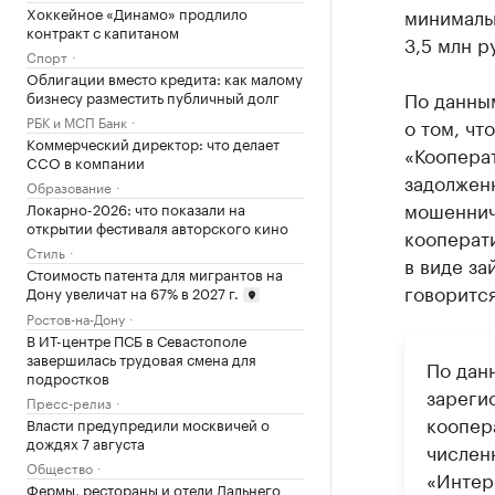
Хоккейное «Динамо» продлило
минимальн
контракт с капитаном
3,5 млн р
Спорт
Облигации вместо кредита: как малому
По данным
бизнесу разместить публичный долг
РБК и МСП Банк
о том, чт
Коммерческий директор: что делает
«Коопера
CCO в компании
задолжен
Образование
мошеннич
Локарно-2026: что показали на
открытии фестиваля авторского кино
кооперати
Стиль
в виде з
Стоимость патента для мигрантов на
говоритс
Дону увеличат на 67% в 2027 г.
Ростов-на-Дону
В ИТ-центре ПСБ в Севастополе
завершилась трудовая смена для
По дан
подростков
зареги
Пресс-релиз
коопер
Власти предупредили москвичей о
дождях 7 августа
числен
Общество
«Интер
Фермы, рестораны и отели Дальнего