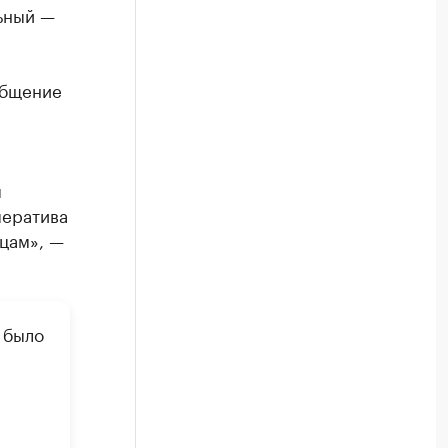
ьный —
общение
я
ператива
цам», —
 было