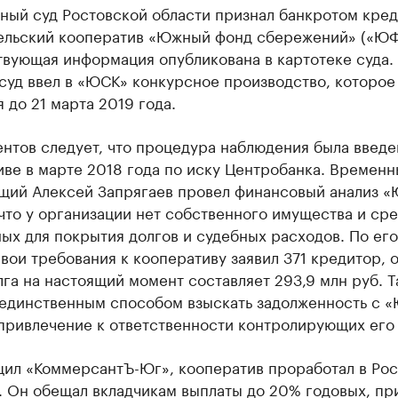
ный суд Ростовской области признал банкротом кре
ельский кооператив «Южный фонд сбережений» («ЮФ
твующая информация опубликована в картотеке суда.
суд ввел в «ЮСК» конкурсное производство, которое
 до 21 марта 2019 года.
нтов следует, что процедура наблюдения была введе
ве в марте 2018 года по иску Центробанка. Времен
щий Алексей Запрягаев провел финансовый анализ 
что у организации нет собственного имущества и сре
ых для покрытия долгов и судебных расходов. По его
вои требования к кооперативу заявил 371 кредитор, 
га на настоящий момент составляет 293,9 млн руб. 
 единственным способом взыскать задолженность с 
привлечение к ответственности контролирующих его 
щил «КоммерсантЪ-Юг», кооператив проработал в Рос
. Он обещал вкладчикам выплаты до 20% годовых, пр