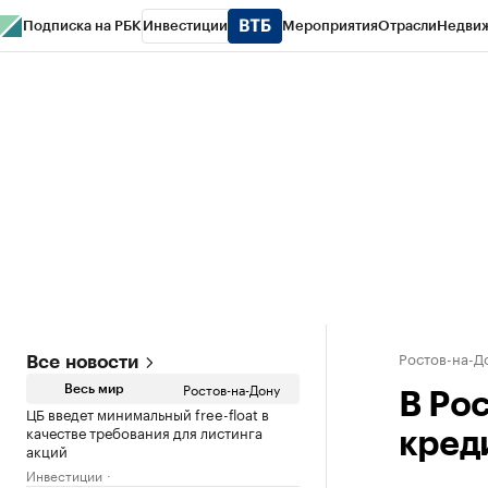
Подписка на РБК
Инвестиции
Мероприятия
Отрасли
Недви
РБК Курсы
РБК Life
Тренды
Визионеры
Национальные проекты
Горо
Спецпроекты СПб
Конференции СПб
Спецпроекты
Проверка конт
Ростов-на-Д
Все новости
Ростов-на-Дону
Весь мир
В Ро
ЦБ введет минимальный free-float в
качестве требования для листинга
кред
акций
Инвестиции