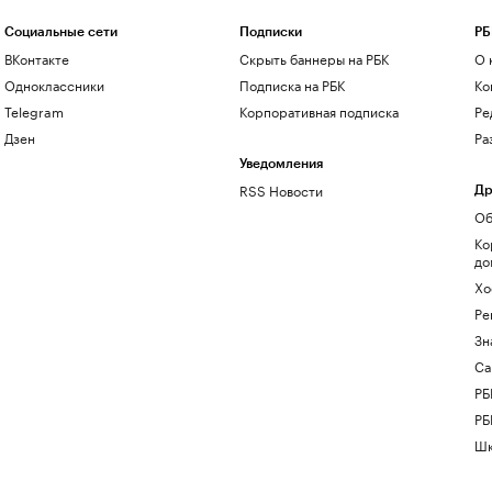
Социальные сети
Подписки
РБ
ВКонтакте
Скрыть баннеры на РБК
О 
Одноклассники
Подписка на РБК
Ко
Telegram
Корпоративная подписка
Ре
Дзен
Ра
Уведомления
RSS Новости
Др
Об
Ко
до
Хо
Ре
Зн
Са
РБ
РБ
Шк