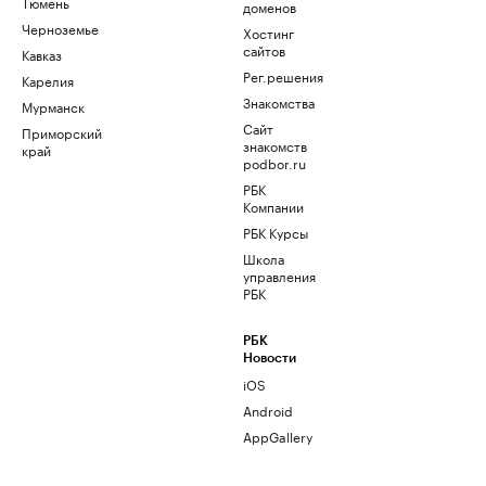
Тюмень
доменов
Черноземье
Хостинг
сайтов
Кавказ
Рег.решения
Карелия
Знакомства
Мурманск
Сайт
Приморский
знакомств
край
podbor.ru
РБК
Компании
РБК Курсы
Школа
управления
РБК
РБК
Новости
iOS
Android
AppGallery