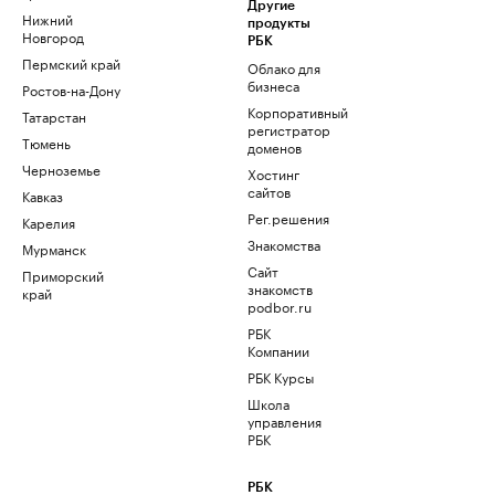
Другие
Нижний
продукты
Новгород
РБК
Пермский край
Облако для
бизнеса
Ростов-на-Дону
Корпоративный
Татарстан
регистратор
Тюмень
доменов
Черноземье
Хостинг
сайтов
Кавказ
Рег.решения
Карелия
Знакомства
Мурманск
Сайт
Приморский
знакомств
край
podbor.ru
РБК
Компании
РБК Курсы
Школа
управления
РБК
РБК