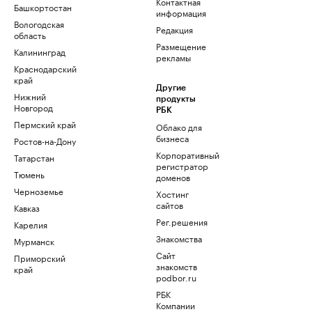
Контактная
Башкортостан
информация
Вологодская
Редакция
область
Размещение
Калининград
рекламы
Краснодарский
край
Другие
Нижний
продукты
Новгород
РБК
Пермский край
Облако для
бизнеса
Ростов-на-Дону
Корпоративный
Татарстан
регистратор
Тюмень
доменов
Черноземье
Хостинг
сайтов
Кавказ
Рег.решения
Карелия
Знакомства
Мурманск
Сайт
Приморский
знакомств
край
podbor.ru
РБК
Компании