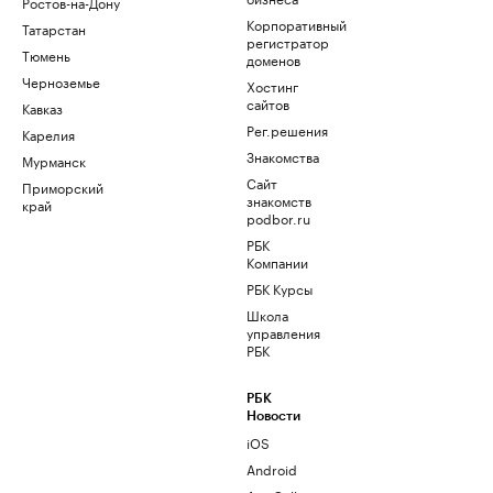
Ростов-на-Дону
Корпоративный
Татарстан
регистратор
Тюмень
доменов
Черноземье
Хостинг
сайтов
Кавказ
Рег.решения
Карелия
Знакомства
Мурманск
Сайт
Приморский
знакомств
край
podbor.ru
РБК
Компании
РБК Курсы
Школа
управления
РБК
РБК
Новости
iOS
Android