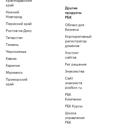
край
Другие
Нижний
продукты
Новгород
РБК
Пермский край
Облако для
бизнеса
Ростов-на-Дону
Корпоративный
Татарстан
регистратор
Тюмень
доменов
Черноземье
Хостинг
сайтов
Кавказ
Рег.решения
Карелия
Знакомства
Мурманск
Сайт
Приморский
знакомств
край
podbor.ru
РБК
Компании
РБК Курсы
Школа
управления
РБК