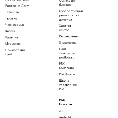
бизнеса
Ростов-на-Дону
Корпоративный
Татарстан
регистратор
Тюмень
доменов
Черноземье
Хостинг
сайтов
Кавказ
Рег.решения
Карелия
Знакомства
Мурманск
Сайт
Приморский
знакомств
край
podbor.ru
РБК
Компании
РБК Курсы
Школа
управления
РБК
РБК
Новости
iOS
Android