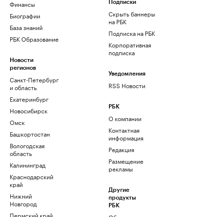
Финансы
Подписки
Скрыть баннеры
Биографии
на РБК
База знаний
Подписка на РБК
РБК Образование
Корпоративная
подписка
Новости
регионов
Уведомления
Санкт-Петербург
RSS Новости
и область
Екатеринбург
РБК
Новосибирск
О компании
Омск
Контактная
Башкортостан
информация
Вологодская
Редакция
область
Размещение
Калининград
рекламы
Краснодарский
край
Другие
Нижний
продукты
Новгород
РБК
Пермский край
Облако для