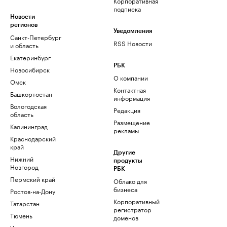
Корпоративная
подписка
Новости
регионов
Уведомления
Санкт-Петербург
RSS Новости
и область
Екатеринбург
РБК
Новосибирск
О компании
Омск
Контактная
Башкортостан
информация
Вологодская
Редакция
область
Размещение
Калининград
рекламы
Краснодарский
край
Другие
Нижний
продукты
Новгород
РБК
Пермский край
Облако для
бизнеса
Ростов-на-Дону
Корпоративный
Татарстан
регистратор
Тюмень
доменов