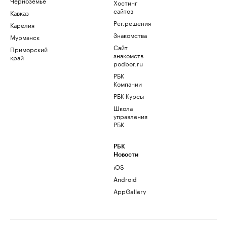
Черноземье
Хостинг
сайтов
Кавказ
Рег.решения
Карелия
Знакомства
Мурманск
Сайт
Приморский
знакомств
край
podbor.ru
РБК
Компании
РБК Курсы
Школа
управления
РБК
РБК
Новости
iOS
Android
AppGallery