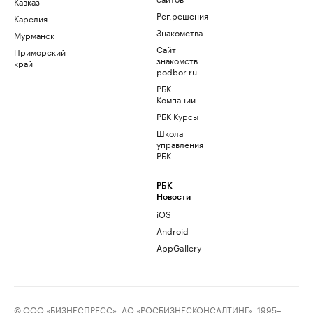
Кавказ
Рег.решения
Карелия
Знакомства
Мурманск
Сайт
Приморский
знакомств
край
podbor.ru
РБК
Компании
РБК Курсы
Школа
управления
РБК
РБК
Новости
iOS
Android
AppGallery
© ООО «БИЗНЕСПРЕСС», АО «РОСБИЗНЕСКОНСАЛТИНГ», 1995–