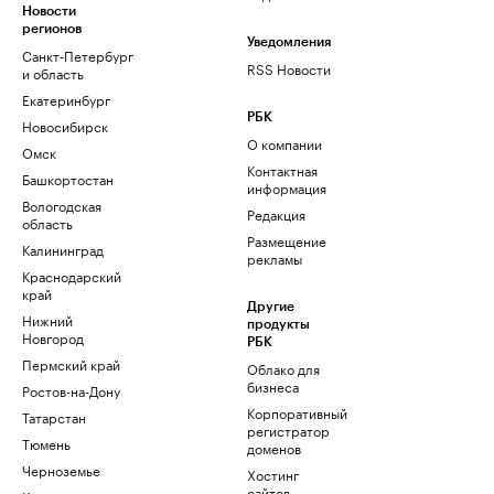
Новости
регионов
Уведомления
Санкт-Петербург
RSS Новости
и область
Екатеринбург
РБК
Новосибирск
О компании
Омск
Контактная
Башкортостан
информация
Вологодская
Редакция
область
Размещение
Калининград
рекламы
Краснодарский
край
Другие
Нижний
продукты
Новгород
РБК
Пермский край
Облако для
бизнеса
Ростов-на-Дону
Корпоративный
Татарстан
регистратор
Тюмень
доменов
Черноземье
Хостинг
сайтов