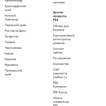
рекламы
Краснодарский
край
Другие
Нижний
продукты
Новгород
РБК
Пермский край
Облако для
бизнеса
Ростов-на-Дону
Корпоративный
Татарстан
регистратор
Тюмень
доменов
Черноземье
Хостинг
сайтов
Кавказ
Рег.решения
Карелия
Знакомства
Мурманск
Сайт
Приморский
знакомств
край
podbor.ru
РБК
Компании
РБК Курсы
Школа
управления
РБК