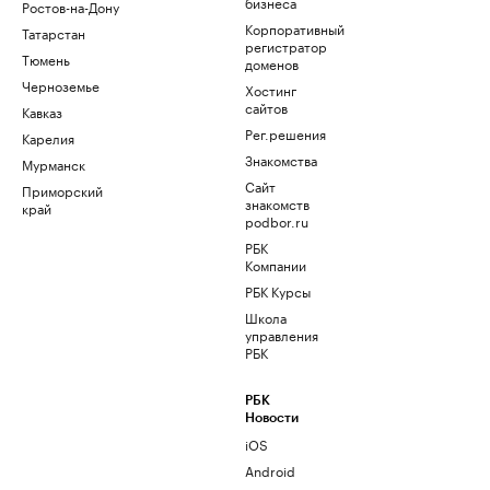
бизнеса
Ростов-на-Дону
Корпоративный
Татарстан
регистратор
Тюмень
доменов
Черноземье
Хостинг
сайтов
Кавказ
Рег.решения
Карелия
Знакомства
Мурманск
Сайт
Приморский
знакомств
край
podbor.ru
РБК
Компании
РБК Курсы
Школа
управления
РБК
РБК
Новости
iOS
Android