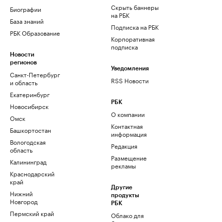
Скрыть баннеры
Биографии
на РБК
База знаний
Подписка на РБК
РБК Образование
Корпоративная
подписка
Новости
регионов
Уведомления
Санкт-Петербург
RSS Новости
и область
Екатеринбург
РБК
Новосибирск
О компании
Омск
Контактная
Башкортостан
информация
Вологодская
Редакция
область
Размещение
Калининград
рекламы
Краснодарский
край
Другие
Нижний
продукты
Новгород
РБК
Пермский край
Облако для