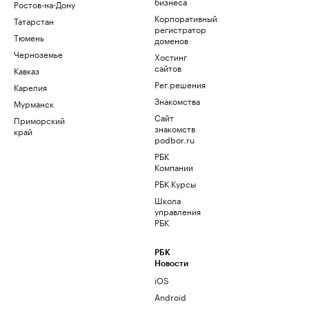
бизнеса
Ростов-на-Дону
Корпоративный
Татарстан
регистратор
Тюмень
доменов
Черноземье
Хостинг
сайтов
Кавказ
Рег.решения
Карелия
Знакомства
Мурманск
Сайт
Приморский
знакомств
край
podbor.ru
РБК
Компании
РБК Курсы
Школа
управления
РБК
РБК
Новости
iOS
Android