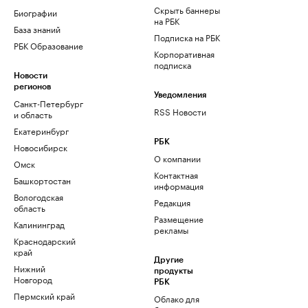
Скрыть баннеры
Биографии
на РБК
База знаний
Подписка на РБК
РБК Образование
Корпоративная
подписка
Новости
регионов
Уведомления
Санкт-Петербург
RSS Новости
и область
Екатеринбург
РБК
Новосибирск
О компании
Омск
Контактная
Башкортостан
информация
Вологодская
Редакция
область
Размещение
Калининград
рекламы
Краснодарский
край
Другие
Нижний
продукты
Новгород
РБК
Пермский край
Облако для