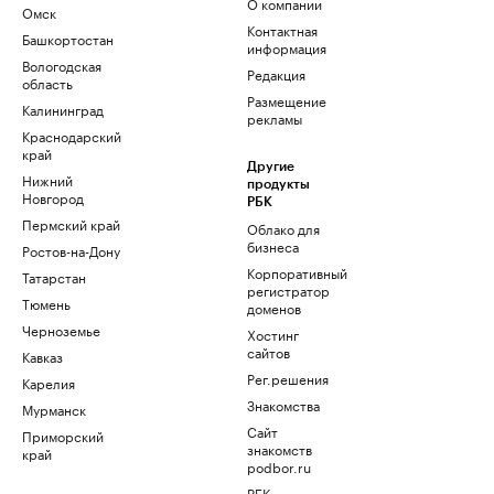
О компании
Омск
Контактная
Башкортостан
информация
Вологодская
Редакция
область
Размещение
Калининград
рекламы
Краснодарский
край
Другие
Нижний
продукты
Новгород
РБК
Пермский край
Облако для
бизнеса
Ростов-на-Дону
Корпоративный
Татарстан
регистратор
Тюмень
доменов
Черноземье
Хостинг
сайтов
Кавказ
Рег.решения
Карелия
Знакомства
Мурманск
Сайт
Приморский
знакомств
край
podbor.ru
РБК